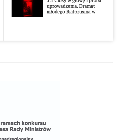
5:1 Ciosy w głowę i próba
uprowadzenia. Dramat
młodego Białorusina w
Warszawie