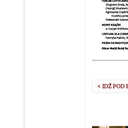
< IDŹ POD