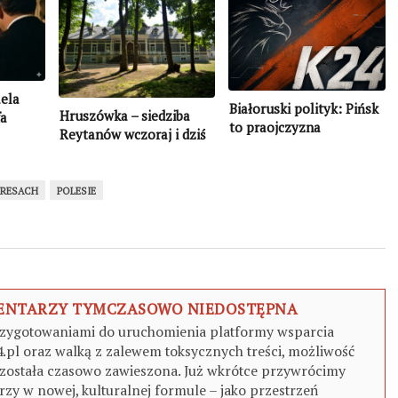
aela
Białoruski polityk: Pińsk
Hruszówka – siedziba
fa
to praojczyzna
Reytanów wczoraj i dziś
wszystkich Słowian
KRESACH
POLESIE
MENTARZY TYMCZASOWO NIEDOSTĘPNA
zygotowaniami do uruchomienia platformy wsparcia
4.pl oraz walką z zalewem toksycznych treści, możliwość
ostała czasowo zawieszona. Już wkrótce przywrócimy
zy w nowej, kulturalnej formule – jako przestrzeń