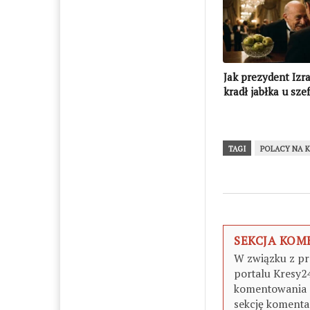
Jak prezydent Izr
kradł jabłka u sze
polskiego MSZ
TAGI
POLACY NA 
SEKCJA KO
W związku z pr
portalu Kresy2
komentowania z
sekcję komentar