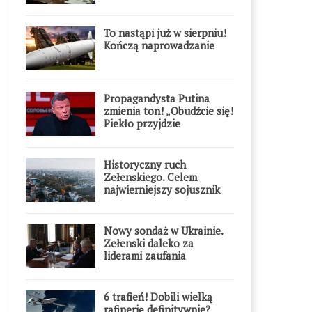
To nastąpi już w sierpniu!
Kończą naprowadzanie
Propagandysta Putina
zmienia ton! „Obudźcie się!
Piekło przyjdzie
błyskawicznie”
Historyczny ruch
Zełenskiego. Celem
najwierniejszy sojusznik
Putina w Europie
Nowy sondaż w Ukrainie.
Zełenski daleko za
liderami zaufania
6 trafień! Dobili wielką
rafinerię definitywnie?