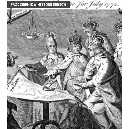
PAŹDZIERNIK W HISTORII KRESÓW