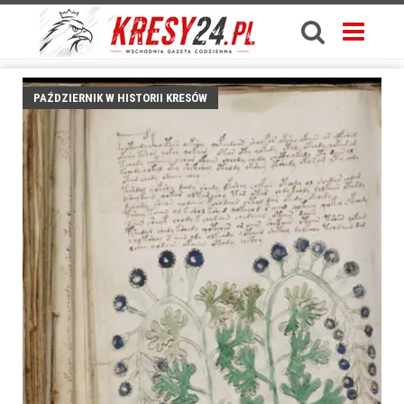
PAŹDZIERNIK W HISTORII KRESÓW