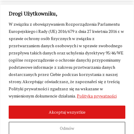
Drogi Użytkowniku,
W związku z obowiązywaniem Rozporządzenia Parlamentu
Europejskiego i Rady (UE) 2016/679 z dnia 27 kwietnia 2016 r. w
sprawie ochrony osób fizycznych w związku z
przetwarzaniem danych osobowych i w sprawie swobodnego
przepływu takich danych oraz uchylenia dyrektywy 95/46/WE
(ogólne rozporządzenie o ochronie danych) przypominamy
podstawowe informacje z zakresu przetwarzania danych
dostarczanych przez Ciebie podczas korzystania z naszej
strony. Akceptując oświadczasz, że zapoznałeś się z treścią
Polityki prywatności i zgadzasz się na wskazane w
Zmień ustawienia cookies
wymienionym dokumencie działania.
Polityka prywatności
Akceptuj wszystkie
©
Kresy24.pl
2026. Wszelkie Prawa Zastrzeżone.
O nas i Kontakt
|
Polityka prywatności
Produkcja:
Fundacja Wolność i Demokracja
Odmów