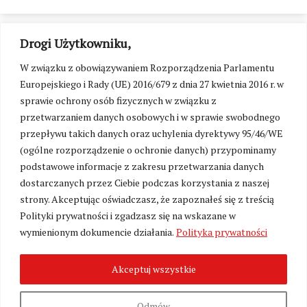
Drogi Użytkowniku,
W związku z obowiązywaniem Rozporządzenia Parlamentu
Europejskiego i Rady (UE) 2016/679 z dnia 27 kwietnia 2016 r. w
sprawie ochrony osób fizycznych w związku z
przetwarzaniem danych osobowych i w sprawie swobodnego
przepływu takich danych oraz uchylenia dyrektywy 95/46/WE
(ogólne rozporządzenie o ochronie danych) przypominamy
podstawowe informacje z zakresu przetwarzania danych
dostarczanych przez Ciebie podczas korzystania z naszej
strony. Akceptując oświadczasz, że zapoznałeś się z treścią
Polityki prywatności i zgadzasz się na wskazane w
Zmień ustawienia cookies
wymienionym dokumencie działania.
Polityka prywatności
Akceptuj wszystkie
©
Kresy24.pl
2026. Wszelkie Prawa Zastrzeżone.
O nas i Kontakt
|
Polityka prywatności
Produkcja:
Fundacja Wolność i Demokracja
Odmów