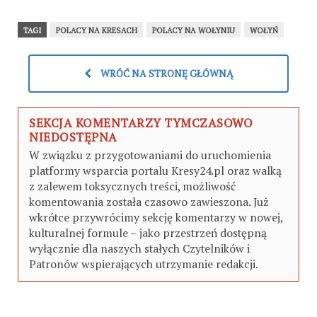
TAGI
POLACY NA KRESACH
POLACY NA WOŁYNIU
WOŁYŃ
WRÓĆ NA STRONĘ GŁÓWNĄ
SEKCJA KOMENTARZY TYMCZASOWO
NIEDOSTĘPNA
W związku z przygotowaniami do uruchomienia
platformy wsparcia portalu Kresy24.pl oraz walką
z zalewem toksycznych treści, możliwość
komentowania została czasowo zawieszona. Już
wkrótce przywrócimy sekcję komentarzy w nowej,
kulturalnej formule – jako przestrzeń dostępną
wyłącznie dla naszych stałych Czytelników i
Patronów wspierających utrzymanie redakcji.