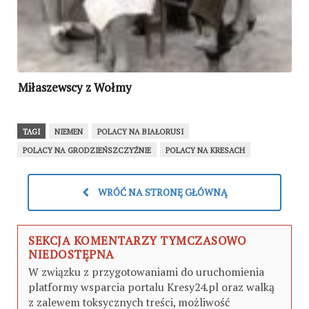
Miłaszewscy z Wołmy
TAGI
NIEMEN
POLACY NA BIAŁORUSI
POLACY NA GRODZIEŃSZCZYŹNIE
POLACY NA KRESACH
WRÓĆ NA STRONĘ GŁÓWNĄ
SEKCJA KOMENTARZY TYMCZASOWO
NIEDOSTĘPNA
W związku z przygotowaniami do uruchomienia
platformy wsparcia portalu Kresy24.pl oraz walką
z zalewem toksycznych treści, możliwość