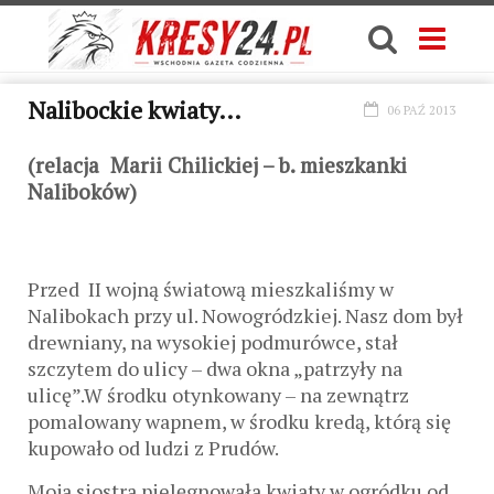
Nalibockie kwiaty…
06 PAŹ 2013
(relacja Marii Chilickiej – b. mieszkanki
Naliboków)
Przed II wojną światową mieszkaliśmy w
Nalibokach przy ul. Nowogródzkiej. Nasz dom był
drewniany, na wysokiej podmurówce, stał
szczytem do ulicy – dwa okna „patrzyły na
ulicę”.W środku otynkowany – na zewnątrz
pomalowany wapnem, w środku kredą, którą się
kupowało od ludzi z Prudów.
Moja siostra pielęgnowała kwiaty w ogródku od