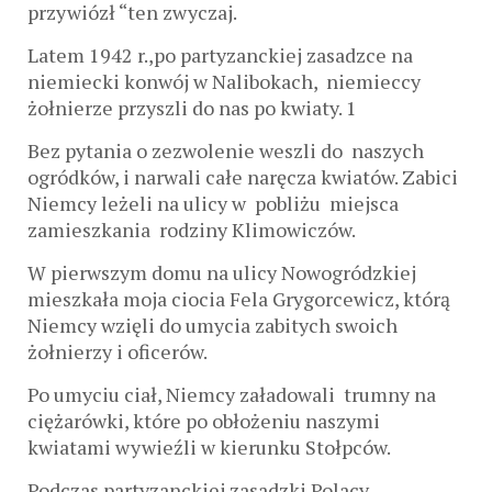
przywiózł “ten zwyczaj.
Latem 1942 r.,po partyzanckiej zasadzce na
niemiecki konwój w Nalibokach, niemieccy
żołnierze przyszli do nas po kwiaty. 1
Bez pytania o zezwolenie weszli do naszych
ogródków, i narwali całe naręcza kwiatów. Zabici
Niemcy leżeli na ulicy w pobliżu miejsca
zamieszkania rodziny Klimowiczów.
W pierwszym domu na ulicy Nowogródzkiej
mieszkała moja ciocia Fela Grygorcewicz, którą
Niemcy wzięli do umycia zabitych swoich
żołnierzy i oficerów.
Po umyciu ciał, Niemcy załadowali trumny na
ciężarówki, które po obłożeniu naszymi
kwiatami wywieźli w kierunku Stołpców.
Podczas partyzanckiej zasadzki Polacy