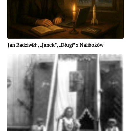
Jan Radziwiłł , „Janek”, „Długi” z Naliboków