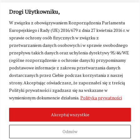
Drogi Użytkowniku,
W związku z obowiązywaniem Rozporządzenia Parlamentu
Europejskiego i Rady (UE) 2016/679 z dnia 27 kwietnia 2016 r. w
sprawie ochrony osób fizycznych w związku z
przetwarzaniem danych osobowych i w sprawie swobodnego
przepływu takich danych oraz uchylenia dyrektywy 95/46/WE
(ogólne rozporządzenie o ochronie danych) przypominamy
podstawowe informacje z zakresu przetwarzania danych
dostarczanych przez Ciebie podczas korzystania z naszej
strony. Akceptując oświadczasz, że zapoznałeś się z treścią
Polityki prywatności i zgadzasz się na wskazane w
Zmień ustawienia cookies
wymienionym dokumencie działania.
Polityka prywatności
Akceptuj wszystkie
©
Kresy24.pl
2026. Wszelkie Prawa Zastrzeżone.
O nas i Kontakt
|
Polityka prywatności
Produkcja:
Fundacja Wolność i Demokracja
Odmów