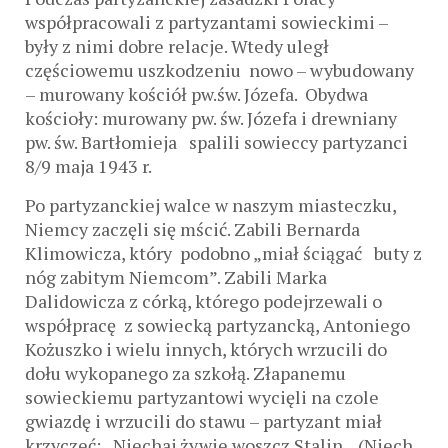
współpracowali z partyzantami sowieckimi –
były z nimi dobre relacje. Wtedy uległ
częściowemu uszkodzeniu nowo – wybudowany
– murowany kościół pw.św. Józefa. Obydwa
kościoły: murowany pw. św. Józefa i drewniany
pw. św. Bartłomieja spalili sowieccy partyzanci
8/9 maja 1943 r.
Po partyzanckiej walce w naszym miasteczku,
Niemcy zaczęli się mścić. Zabili Bernarda
Klimowicza, który podobno „miał ściągać buty z
nóg zabitym Niemcom”. Zabili Marka
Dalidowicza z córką, którego podejrzewali o
współpracę z sowiecką partyzancką, Antoniego
Kożuszko i wielu innych, których wrzucili do
dołu wykopanego za szkołą. Złapanemu
sowieckiemu partyzantowi wycięli na czole
gwiazdę i wrzucili do stawu – partyzant miał
krzyczeć: „Niechaj żywie woszcz Stalin „ (Niech