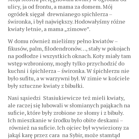
ulicy, ja od frontu, a mama za domem. Mój
ogródek sięgał drewnianego spichlerza –
świronka, i był największy. Hodowałyśmy różne
kwiaty letnie, a mama „zimowe”.
W domu również mieliśmy pełno kwiatów –
fikusów, palm, filodendronów…, stały w pokojach
na podłodze i wszystkich oknach. Koty miały tam
wstęp wzbroniony, mogły tylko przychodzić do
kuchni i śpichlerza – świronka. W śpichlerzu nie
było sufitu, a w warzywni był. W zimie w kościele
były sztuczne kwiaty z bibułki.
Nasi sąsiedzi Stasiukiewicze też mieli kwiaty,
ale raczej się lubowali w słomianych pająkach na
suficie, które były zrobione ze słomy i z bibuły.
Ich mieszkanie w środku było obite deskami –
również na suficie. Ich ojciec był wywieziony za
jakąś karę przez cara na Sybir, może stamtąd