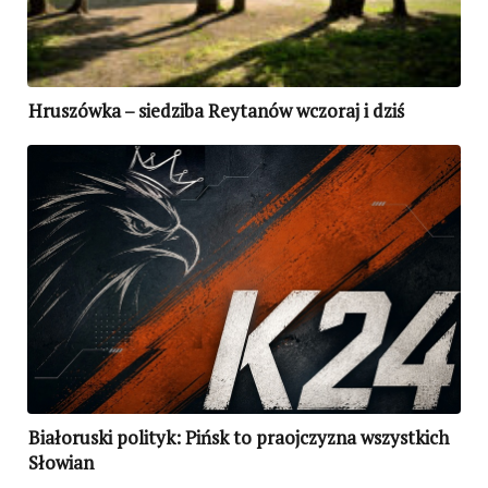
Hruszówka – siedziba Reytanów wczoraj i dziś
Białoruski polityk: Pińsk to praojczyzna wszystkich
Słowian