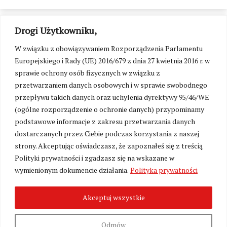
Drogi Użytkowniku,
W związku z obowiązywaniem Rozporządzenia Parlamentu
Europejskiego i Rady (UE) 2016/679 z dnia 27 kwietnia 2016 r. w
sprawie ochrony osób fizycznych w związku z
przetwarzaniem danych osobowych i w sprawie swobodnego
przepływu takich danych oraz uchylenia dyrektywy 95/46/WE
(ogólne rozporządzenie o ochronie danych) przypominamy
podstawowe informacje z zakresu przetwarzania danych
dostarczanych przez Ciebie podczas korzystania z naszej
strony. Akceptując oświadczasz, że zapoznałeś się z treścią
Polityki prywatności i zgadzasz się na wskazane w
Zmień ustawienia cookies
wymienionym dokumencie działania.
Polityka prywatności
Akceptuj wszystkie
©
Kresy24.pl
2026. Wszelkie Prawa Zastrzeżone.
O nas i Kontakt
|
Polityka prywatności
Produkcja:
Fundacja Wolność i Demokracja
Odmów