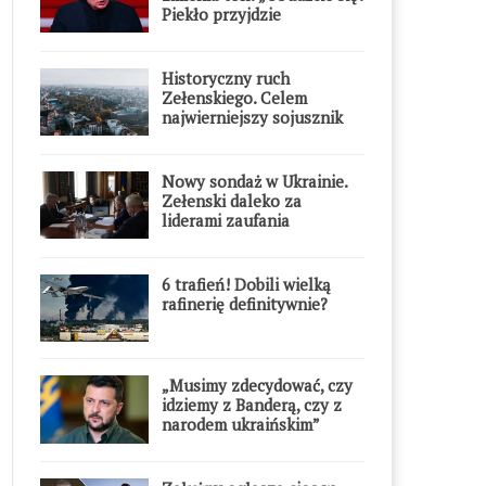
Piekło przyjdzie
błyskawicznie”
Historyczny ruch
Zełenskiego. Celem
najwierniejszy sojusznik
Putina w Europie
Nowy sondaż w Ukrainie.
Zełenski daleko za
liderami zaufania
6 trafień! Dobili wielką
rafinerię definitywnie?
„Musimy zdecydować, czy
idziemy z Banderą, czy z
narodem ukraińskim”