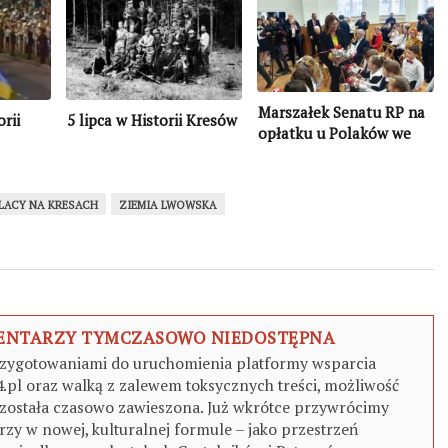
Marszałek Senatu RP na
rii
5 lipca w Historii Kresów
opłatku u Polaków we
Lwowie i Samborze
LACY NA KRESACH
ZIEMIA LWOWSKA
MENTARZY TYMCZASOWO NIEDOSTĘPNA
zygotowaniami do uruchomienia platformy wsparcia
4.pl oraz walką z zalewem toksycznych treści, możliwość
ostała czasowo zawieszona. Już wkrótce przywrócimy
zy w nowej, kulturalnej formule – jako przestrzeń