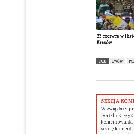
23 czerwca w Histo
Kresów
TAGI
LWÓW
PO
SEKCJA KO
W związku z pr
portalu Kresy2
komentowania z
sekcję komentar