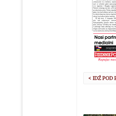
< IDŹ POD