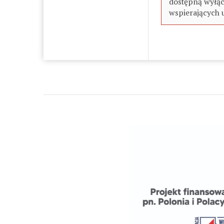
dostępną wyłąc
wspierających 