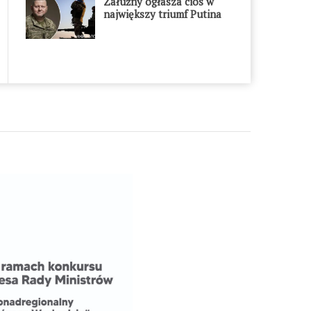
Załużny ogłasza cios w
największy triumf Putina