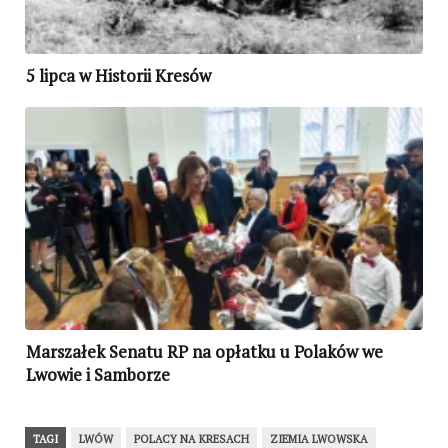
5 lipca w Historii Kresów
Marszałek Senatu RP na opłatku u Polaków we
Lwowie i Samborze
TAGI
LWÓW
POLACY NA KRESACH
ZIEMIA LWOWSKA