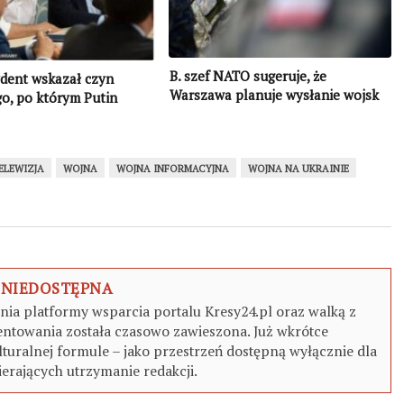
B. szef NATO sugeruje, że
ydent wskazał czyn
Warszawa planuje wysłanie wojsk
o, po którym Putin
na Ukrainę. Jest reakcja Kijowa
ł Ukrainę
ELEWIZJA
WOJNA
WOJNA INFORMACYJNA
WOJNA NA UKRAINIE
 NIEDOSTĘPNA
a platformy wsparcia portalu Kresy24.pl oraz walką z
ntowania została czasowo zawieszona. Już wkrótce
turalnej formule – jako przestrzeń dostępną wyłącznie dla
erających utrzymanie redakcji.