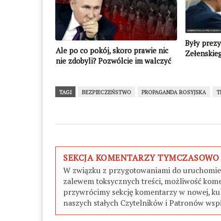
Były prez
Ale po co pokój, skoro prawie nic
Zełenskieg
nie zdobyli? Pozwólcie im walczyć
zaatakowa
dalej!
TAGI
BEZPIECZEŃSTWO
PROPAGANDA ROSYJSKA
T
SEKCJA KOMENTARZY TYMCZASOWO
W związku z przygotowaniami do uruchomieni
zalewem toksycznych treści, możliwość kome
przywrócimy sekcję komentarzy w nowej, kul
naszych stałych Czytelników i Patronów wspi