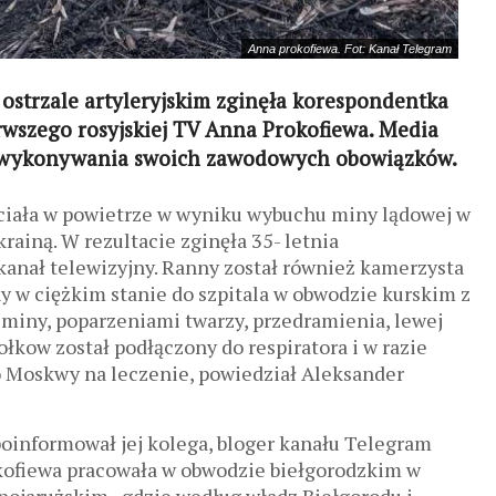
Anna prokofiewa. Fot: Kanał Telegram
ostrzale artyleryjskim zginęła korespondentka
szego rosyjskiej TV Anna Prokofiewa. Media
as wykonywania swoich zawodowych obowiązków.
ciała w powietrze w wyniku wybuchu miny lądowej w
rainą. W rezultacie zginęła 35- letnia
anał telewizyjny. Ranny został również kamerzysta
y w ciężkim stanie do szpitala w obwodzie kurskim z
ny, poparzeniami twarzy, przedramienia, lewej
łkow został podłączony do respiratora i w razie
o Moskwy na leczenie, powiedział Aleksander
poinformował jej kolega, bloger kanału Telegram
ofiewa pracowała w obwodzie biełgorodzkim w