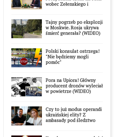
wobec Zełenskiego i
Orderu Orła Białego
Tajny pogrzeb po eksplozji
w Moskwie. Rosja ukrywa
śmierć generała? (WIDEO)
Polski konsulat ostrzega!
"Nie będziemy mogli
pomóc"
Pora na Upiora! Główny
producent dronów wyleciał
w powietrze (WIDEO)
Czy to już modus operandi
ukraińskiej elity? Z
ambasady pod śledztwo