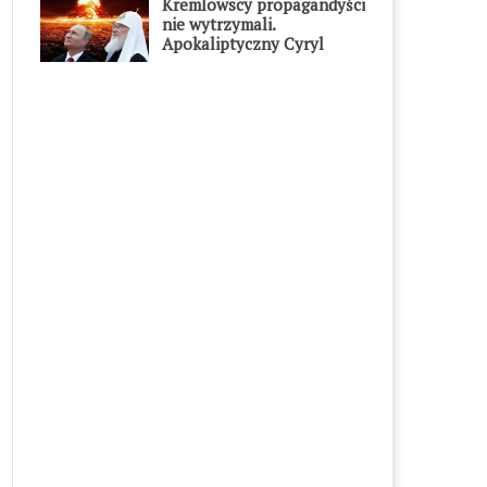
Kremlowscy propagandyści
nie wytrzymali.
Apokaliptyczny Cyryl
przesadził