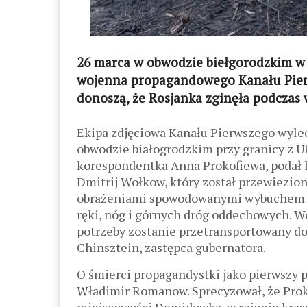
26 marca w obwodzie biełgorodzkim w 
wojenna propagandowego Kanału Pierw
donoszą, że Rosjanka zginęła podcz
Ekipa zdjęciowa Kanału Pierwszego wyle
obwodzie białogrodzkim przy granicy z Uk
korespondentka Anna Prokofiewa, podał k
Dmitrij Wołkow, który został przewiezion
obrażeniami spowodowanymi wybuchem mi
ręki, nóg i górnych dróg oddechowych. Wo
potrzeby zostanie przetransportowany d
Chinsztein, zastępca gubernatora.
O śmierci propagandystki jako pierwszy 
Władimir Romanow. Sprecyzował, że Prok