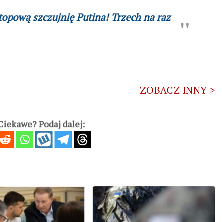
topową szczujnię Putina! Trzech na raz
ZOBACZ INNY >
iekawe? Podaj dalej: