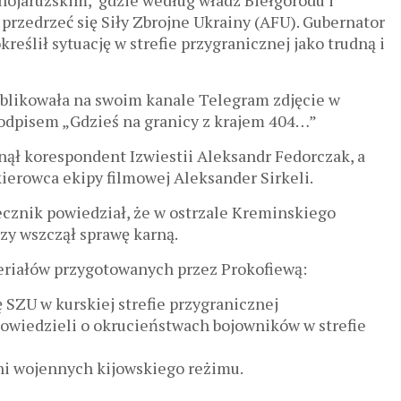
nojarużskim, gdzie według władz Biełgorodu i
zedrzeć się Siły Zbrojne Ukrainy (AFU). Gubernator
eślił sytuację w strefie przygranicznej jako trudną i
blikowała na swoim kanale Telegram zdjęcie w
pisem „Gdzieś na granicy z krajem 404…”
inął korespondent Izwiestii Aleksandr Fedorczak, a
ierowca ekipy filmowej Aleksander Sirkeli.
ecznik powiedział, że w ostrzale Kreminskiego
czy wszczął sprawę karną.
teriałów przygotowanych przez Prokofiewą:
 SZU w kurskiej strefie przygranicznej
owiedzieli o okrucieństwach bojowników w strefie
ni wojennych kijowskiego reżimu.