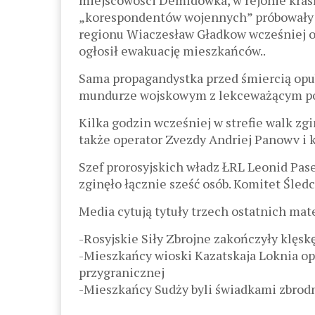
miejscowości Demidowka, w rejonie kras
„korespondentów wojennych” próbowały pr
regionu Wiaczesław Gładkow wcześniej okr
ogłosił ewakuację mieszkańców..
Sama propagandystka przed śmiercią opu
mundurze wojskowym z lekceważącym pod
Kilka godzin wcześniej w strefie walk zg
także operator Zvezdy Andriej Panowv i k
Szef prorosyjskich władz ŁRL Leonid Pas
zginęło łącznie sześć osób. Komitet Śled
Media cytują tytuły trzech ostatnich ma
-Rosyjskie Siły Zbrojne zakończyły klęskę
-Mieszkańcy wioski Kazatskaja Loknia op
przygranicznej
-Mieszkańcy Sudży byli świadkami zbrod