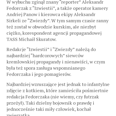
W wybuchu zginął znany “reporter” Aleksandr
Fedorczak z “Izwiestii”, a także operator kamery
Andriej Panow i kierowca ekipy Aleksandr
Sirkeli ze “Zwiezdy”. W tym samym czasie ranny
też został w obwodzie kurskim, ale niezbyt
ciężko, korespondent agencji propagandowej
TASS Michaił Skuratow.
Redakcje “Izwiestii” i “Zwiezdy” należą do
najbardziej “hardcorowych” siewców
kremlowskiej propagandy i nienawiści, w czym
była też spora zasługa wspomnianego
Fedorczaka i jego pomagierów.
Najbardziej wzruszające jest jednak to infantylne
zdjęcie z kotkiem, które zamieściła pośmiertnie
redakcja Fedorczaka (nie wiemy, czy futrzak
przeżył). Taki dzielny bojownik o prawdę i
jednocześnie taki miły człowiek, kochał
zwierzątka.