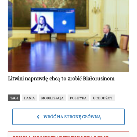
Litwini naprawdę chcą to zrobić Białorusinom
TAGI
DANIA
MOBILIZACJA
POLITYKA
UCHODŹCY
WRÓĆ NA STRONĘ GŁÓWNĄ