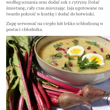
według uznania oraz dodać sok z cytryny. Dolać
śmietanę, cały czas mieszając. Jaja ugotowane na
twardo pokroić w kostkę i dodać do botwinki.
Zupę serwować na ciepło lub lekko schłodzoną w
postaci chłodnika.