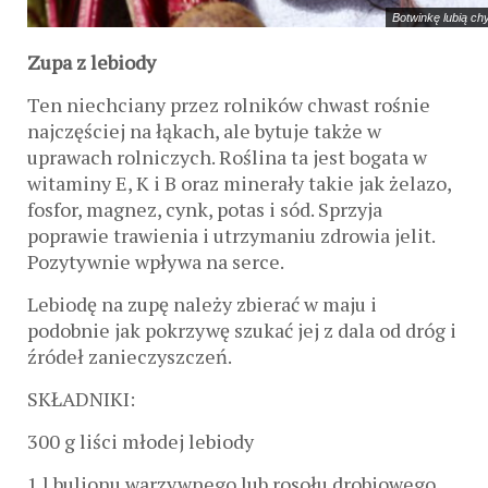
Botwinkę lubią c
Zupa z lebiody
Ten niechciany przez rolników chwast rośnie
najczęściej na łąkach, ale bytuje także w
uprawach rolniczych. Roślina ta jest bogata w
witaminy E, K i B oraz minerały takie jak żelazo,
fosfor, magnez, cynk, potas i sód. Sprzyja
poprawie trawienia i utrzymaniu zdrowia jelit.
Pozytywnie wpływa na serce.
Lebiodę na zupę należy zbierać w maju i
podobnie jak pokrzywę szukać jej z dala od dróg i
źródeł zanieczyszczeń.
SKŁADNIKI:
300 g liści młodej lebiody
1 l bulionu warzywnego lub rosołu drobiowego