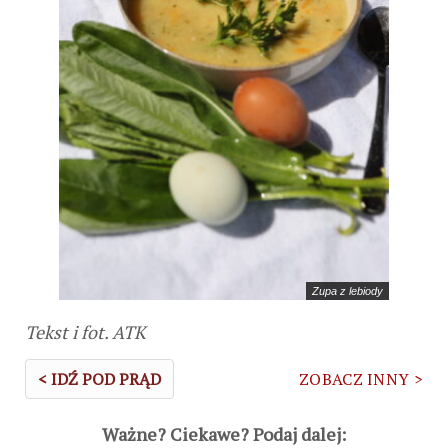
Zupa z lebiody
Tekst i fot. ATK
< IDŹ POD PRĄD
ZOBACZ INNY >
Ważne? Ciekawe? Podaj dalej: