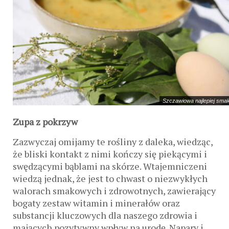
Szczawiowa najlepiej smak
Zupa z pokrzyw
Zazwyczaj omijamy te rośliny z daleka, wiedząc,
że bliski kontakt z nimi kończy się piekącymi i
swędzącymi bąblami na skórze. Wtajemniczeni
wiedzą jednak, że jest to chwast o niezwykłych
walorach smakowych i zdrowotnych, zawierający
bogaty zestaw witamin i minerałów oraz
substancji kluczowych dla naszego zdrowia i
mających pozytywny wpływ na urodę. Napary i