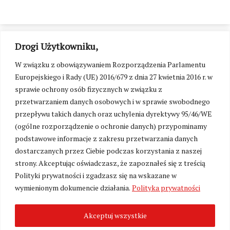
Drogi Użytkowniku,
W związku z obowiązywaniem Rozporządzenia Parlamentu
Europejskiego i Rady (UE) 2016/679 z dnia 27 kwietnia 2016 r. w
sprawie ochrony osób fizycznych w związku z
przetwarzaniem danych osobowych i w sprawie swobodnego
przepływu takich danych oraz uchylenia dyrektywy 95/46/WE
(ogólne rozporządzenie o ochronie danych) przypominamy
podstawowe informacje z zakresu przetwarzania danych
dostarczanych przez Ciebie podczas korzystania z naszej
strony. Akceptując oświadczasz, że zapoznałeś się z treścią
Polityki prywatności i zgadzasz się na wskazane w
Zmień ustawienia cookies
wymienionym dokumencie działania.
Polityka prywatności
Akceptuj wszystkie
©
Kresy24.pl
2026. Wszelkie Prawa Zastrzeżone.
O nas i Kontakt
|