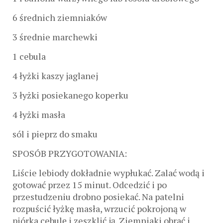
6 średnich ziemniaków
3 średnie marchewki
1 cebula
4 łyżki kaszy jaglanej
3 łyżki posiekanego koperku
4 łyżki masła
sól i pieprz do smaku
SPOSÓB PRZYGOTOWANIA:
Liście lebiody dokładnie wypłukać. Zalać wodą i
gotować przez 15 minut. Odcedzić i po
przestudzeniu drobno posiekać. Na patelni
rozpuścić łyżkę masła, wrzucić pokrojoną w
piórka cebulę i zeszklić ją. Ziemniaki obrać i