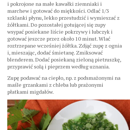
i pokrojone na małe kawałki ziemniaki i
marchew i gotować do miękkości. Odlać 1/3
szklanki płynu, lekko przestudzić i wymieszać z
żółtkami. Do pozostałej gotującej się zupy
wsypać posiekane liście pokrzywy i lubczyk i
gotować jeszcze przez około 10 minut. Wlać
roztrzepane wcześniej żółtka. Zdjąć zupę z ognia
i, mieszając, dodać śmietanę. Zmiksować
blenderem. Dodać posiekaną zieloną pietruszkę,
przyprawić solą i pieprzem według uznania.
Zupę podawać na ciepło, np. z podsmażonymi na
maśle grzankami z chleba lub prażonymi
płatkami migdałów.