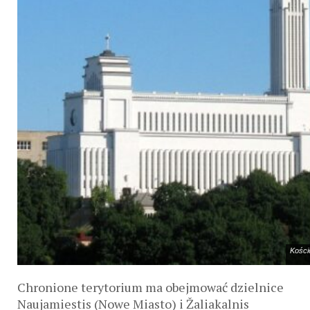
Kości
Chronione terytorium ma obejmować dzielnice
Naujamiestis (Nowe Miasto) i Žaliakalnis