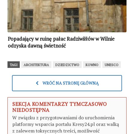
Popadający w ruinę pałac Radziwiłłów w Wilnie
odzyska dawną świetność
TAGI
ARCHITEKTURA
DZIEDZICTWO
KOWNO
UNESCO
WRÓĆ NA STRONĘ GŁÓWNĄ
SEKCJA KOMENTARZY TYMCZASOWO
NIEDOSTĘPNA
W związku z przygotowaniami do uruchomienia
platformy wsparcia portalu Kresy24.pl oraz walką
z zalewem toksycznych treści, możliwość