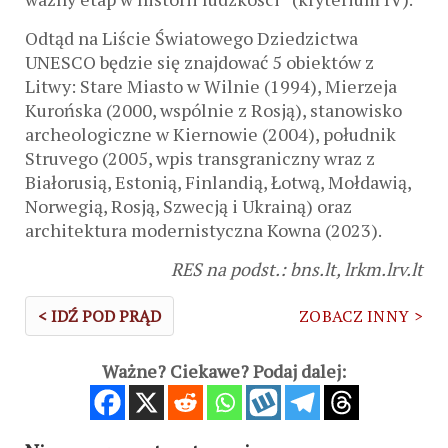
Odtąd na Liście Światowego Dziedzictwa
UNESCO będzie się znajdować 5 obiektów z
Litwy: Stare Miasto w Wilnie (1994), Mierzeja
Kurońska (2000, wspólnie z Rosją), stanowisko
archeologiczne w Kiernowie (2004), południk
Struvego (2005, wpis transgraniczny wraz z
Białorusią, Estonią, Finlandią, Łotwą, Mołdawią,
Norwegią, Rosją, Szwecją i Ukrainą) oraz
architektura modernistyczna Kowna (2023).
RES na podst.: bns.lt, lrkm.lrv.lt
< IDŹ POD PRĄD
ZOBACZ INNY >
Ważne? Ciekawe? Podaj dalej: