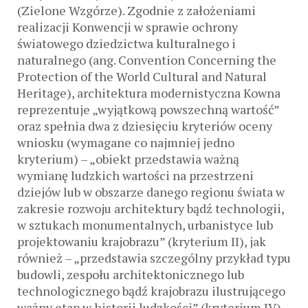
(Zielone Wzgórze). Zgodnie z założeniami
realizacji Konwencji w sprawie ochrony
światowego dziedzictwa kulturalnego i
naturalnego (ang. Convention Concerning the
Protection of the World Cultural and Natural
Heritage), architektura modernistyczna Kowna
reprezentuje „wyjątkową powszechną wartość”
oraz spełnia dwa z dziesięciu kryteriów oceny
wniosku (wymagane co najmniej jedno
kryterium) – „obiekt przedstawia ważną
wymianę ludzkich wartości na przestrzeni
dziejów lub w obszarze danego regionu świata w
zakresie rozwoju architektury bądź technologii,
w sztukach monumentalnych, urbanistyce lub
projektowaniu krajobrazu” (kryterium II), jak
również – „przedstawia szczególny przykład typu
budowli, zespołu architektonicznego lub
technologicznego bądź krajobrazu ilustrującego
ważny etap w historii ludzkości” (kryterium IV).