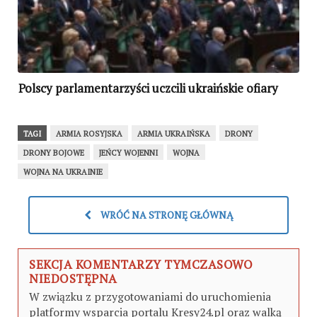
Polscy parlamentarzyści uczcili ukraińskie ofiary
TAGI
ARMIA ROSYJSKA
ARMIA UKRAIŃSKA
DRONY
DRONY BOJOWE
JEŃCY WOJENNI
WOJNA
WOJNA NA UKRAINIE
WRÓĆ NA STRONĘ GŁÓWNĄ
SEKCJA KOMENTARZY TYMCZASOWO
NIEDOSTĘPNA
W związku z przygotowaniami do uruchomienia
platformy wsparcia portalu Kresy24.pl oraz walką