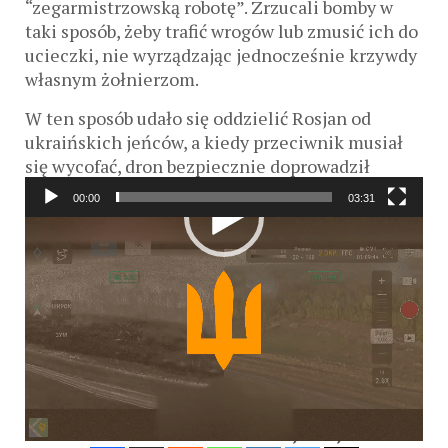
“zegarmistrzowską robotę”. Zrzucali bomby w
taki sposób, żeby trafić wrogów lub zmusić ich do
ucieczki, nie wyrządzając jednocześnie krzywdy
własnym żołnierzom.
W ten sposób udało się oddzielić Rosjan od
ukraińskich jeńców, a kiedy przeciwnik musiał
się wycofać, dron bezpiecznie doprowadził
odbitych Ukraińców do ich własnych pozycji.
00:00
03:31
Odtwarzacz
video
Zobacz także:
Rosja: spadek do zera! Trump ich
totalnie dobił
.
KAS
< IDŹ POD PRĄD
ZOBACZ INNY >
Ważne? Ciekawe? Podaj dalej: