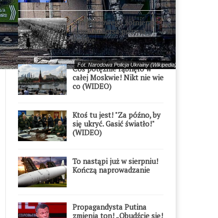
Syn kresowego żołnierza
Armii Andersa pozwał
Polskę
Fot. Narodowa Policja Ukrainy (Wikipedia), CC BY 4.0
Coś potężnie rąbnęło w
całej Moskwie! Nikt nie wie
co (WIDEO)
Ktoś tu jest! "Za późno, by
się ukryć. Gasić światło!"
(WIDEO)
To nastąpi już w sierpniu!
Kończą naprowadzanie
Propagandysta Putina
zmienia ton! „Obudźcie się!