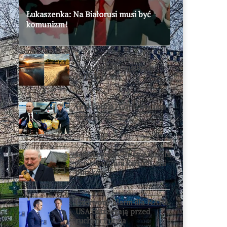
Łukaszenka: Na Białorusi musi być
komunizm!
Na wschód od Polski
rośnie wielka pustynia!
(WIDEO)
Cud Putina! Gdzie on, tam
benzyna
Łukaszenka: "Tośmy dożyli.
Ani cebuli, ani kartofli, ani
buraków"
Czerwony alarm dla NATO.
USA ostrzegają przed
ruchem Putina