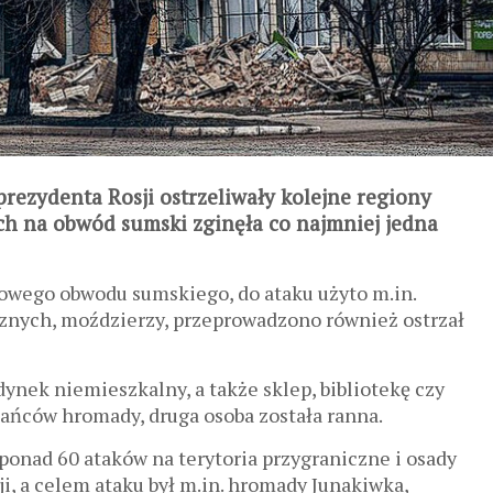
prezydenta Rosji ostrzeliwały kolejne regiony
ch na obwód sumski zginęła co najmniej jedna
kowego obwodu sumskiego, do ataku użyto m.in.
nych, moździerzy, przeprowadzono również ostrzał
nek niemieszkalny, a także sklep, bibliotekę czy
kańców hromady, druga osoba została ranna.
ponad 60 ataków na terytoria przygraniczne i osady
i, a celem ataku był m.in. hromady Junakiwka,