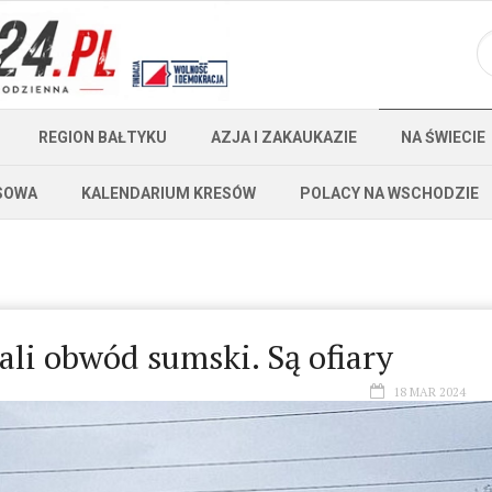
REGION BAŁTYKU
AZJA I ZAKAUKAZIE
NA ŚWIECIE
SOWA
KALENDARIUM KRESÓW
POLACY NA WSCHODZIE
li obwód sumski. Są ofiary
18 MAR 2024