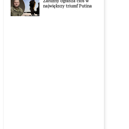
Załużny ogłasza cios w
największy triumf Putina