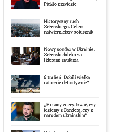
Piekło przyjdzie
błyskawicznie”
Historyczny ruch
Zełenskiego. Celem
najwierniejszy sojusznik
Putina w Europie
Nowy sondaż w Ukrainie.
Zełenski daleko za
liderami zaufania
6 trafień! Dobili wielką
rafinerię definitywnie?
„Musimy zdecydować, czy
idziemy z Banderą, czy z
narodem ukraińskim”