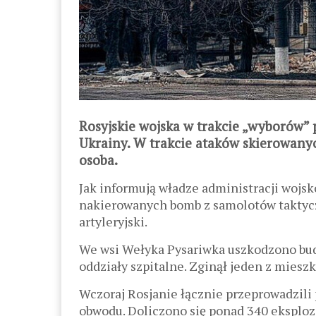
Rosyjskie wojska w trakcie „wyborów” 
Ukrainy. W trakcie ataków skierowany
osoba.
Jak informują władze administracji wojs
nakierowanych bomb z samolotów taktycz
artyleryjski.
We wsi Wełyka Pysariwka uszkodzono budy
oddziały szpitalne. Zginął jeden z miesz
Wczoraj Rosjanie łącznie przeprowadzili 
obwodu. Doliczono się ponad 340 eksplozj