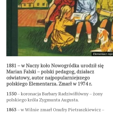
Elementarz repr
1881
– w Naczy koło Nowogródka urodził się
Marian Falski – polski pedagog, działacz
oświatowy, autor najpopularniejszego
polskiego Elementarza. Zmarł w 1974 r.
1550
– koronacja Barbary Radziwiłłówny – żony
polskiego króla Zygmunta Augusta.
1863
– w Wilnie zmarł Onufry Pietraszkiewicz –