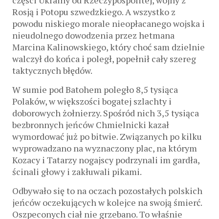
części Ukrainy od Rzeczypospolitej, wojny z
Rosją i Potopu szwedzkiego. A wszystko z
powodu niskiego morale nieopłacanego wojska i
nieudolnego dowodzenia przez hetmana
Marcina Kalinowskiego, który choć sam dzielnie
walczył do końca i poległ, popełnił cały szereg
taktycznych błędów.
W sumie pod Batohem poległo 8,5 tysiąca
Polaków, w większości bogatej szlachty i
doborowych żołnierzy. Spośród nich 3,5 tysiąca
bezbronnych jeńców Chmielnicki kazał
wymordować już po bitwie. Związanych po kilku
wyprowadzano na wyznaczony plac, na którym
Kozacy i Tatarzy nogajscy podrzynali im gardła,
ścinali głowy i zakłuwali pikami.
Odbywało się to na oczach pozostałych polskich
jeńców oczekujących w kolejce na swoją śmierć.
Oszpeconych ciał nie grzebano. To właśnie