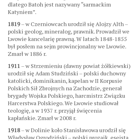
dlatego Batoh jest nazywany “sarmackim
Katyniem”.
1819
– w Czerniowcach urodził się Alojzy Alth –
polski geolog, mineralog, prawnik. Prowadził we
Lwowie kancelarię prawną. W latach 1848-1855
był posłem na sejm prowincjonalny we Lwowie.
Zmarł w 1886 r.
1911
– w Strzemieniu (dawny powiat żółkiewski)
urodził się Adam Studziński – polski duchowny
katolicki, dominikanin, kapelan w II Korpusie
Polskich Sił Zbrojnych na Zachodzie, generał
brygady Wojska Polskiego, harcmistrz Związku
Harcerstwa Polskiego. We Lwowie studiował
teologię, a w 1937 r. przyjął święcenia
kapłańskie. Zmarł w 2008 r.
1918
– w Dolinie koło Stanisławowa urodził się
Władysław Ogrodziński – polski prozaik, eseista,