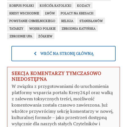
KORPUS POLSKI
KOŚCIÓŁ KATOLICKI
KOZACY
KRESY WSCHODNIE
LWÓW
POLACY NA KRESACH
POWSTANIE CHMIELNICKIEGO
RELIGIA
STANISŁAWÓW
TATARZY
WOJSKO POLSKIE
ZBRODNIA KATYŃSKA
ZBRODNIE UPA
ŻÓŁKIEW
WRÓĆ NA STRONĘ GŁÓWNĄ
SEKCJA KOMENTARZY TYMCZASOWO
NIEDOSTĘPNA
W związku z przygotowaniami do uruchomienia
platformy wsparcia portalu Kresy24.pl oraz walką
z zalewem toksycznych treści, możliwość
komentowania została czasowo zawieszona. Już
wkrótce przywrócimy sekcję komentarzy w nowej,
kulturalnej formule – jako przestrzeń dostępną
wyłącznie dla naszych stałych Czytelników i