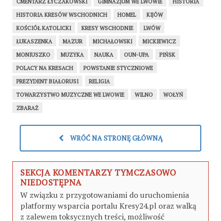
CMENTARZ ŁYCZAKOWSKI
GIMNAZJUM WE LWOWIE
HISTORIA
HISTORIA KRESÓW WSCHODNICH
HOMEL
KIJÓW
KOŚCIÓŁ KATOLICKI
KRESY WSCHODNIE
LWÓW
ŁUKASZENKA
MAZUR
MICHAŁOWSKI
MICKIEWICZ
MONIUSZKO
MUZYKA
NAUKA
OUN-UPA
PIŃSK
POLACY NA KRESACH
POWSTANIE STYCZNIOWE
PREZYDENT BIAŁORUSI
RELIGIA
TOWARZYSTWO MUZYCZNE WE LWOWIE
WILNO
WOŁYŃ
ZBARAŻ
WRÓĆ NA STRONĘ GŁÓWNĄ
SEKCJA KOMENTARZY TYMCZASOWO
NIEDOSTĘPNA
W związku z przygotowaniami do uruchomienia
platformy wsparcia portalu Kresy24.pl oraz walką
z zalewem toksycznych treści, możliwość