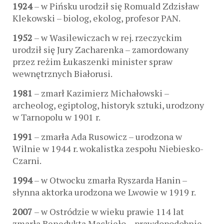
1924
– w Pińsku urodził się Romuald Zdzisław
Klekowski – biolog, ekolog, profesor PAN.
1952
– w Wasilewiczach w rej. rzeczyckim
urodził się Jury Zacharenka – zamordowany
przez reżim Łukaszenki minister spraw
wewnętrznych Białorusi.
1981
– zmarł Kazimierz Michałowski –
archeolog, egiptolog, historyk sztuki, urodzony
w Tarnopolu w 1901 r.
1991
– zmarła Ada Rusowicz – urodzona w
Wilnie w 1944 r. wokalistka zespołu Niebiesko-
Czarni.
1994
– w Otwocku zmarła Ryszarda Hanin –
słynna aktorka urodzona we Lwowie w 1919 r.
2007
– w Ostródzie w wieku prawie 114 lat
zmarła Benedykta Mackieło – prawdopodobnie