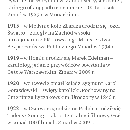
cywilnej na Wołyniu i w Małopolsce Wschodniej,
którego ofiarą padło co najmniej 100 tys. osób.
Zmarł w 1959 r. w Monachium.
1915
– w Medynie koło Zbaraża urodził się Józef
Światło – zbiegły na Zachód wysoki
funkcjonariusz PRL-owskiego Ministerstwa
Bezpieczeństwa Publicznego. Zmarł w 1994 r.
1919
– w Homlu urodził się Marek Edelman –
kardiolog, jeden z przywódców powstania w
Getcie Warszawskim. Zmarł w 2009 r.
1920
– we Lwowie zmarł ksiądz Zygmunt Karol
Gorazdowski – święty katolicki. Pochowany na
Cmentarzu Łyczakowskim. Urodzony w 1845 r.
1922
– w Czerwonogrodzie na Podolu urodził się
Tadeusz Somogi – aktor teatralny i filmowy. Grał
w ponad 100 filmach. Zmarł w 2009 r.