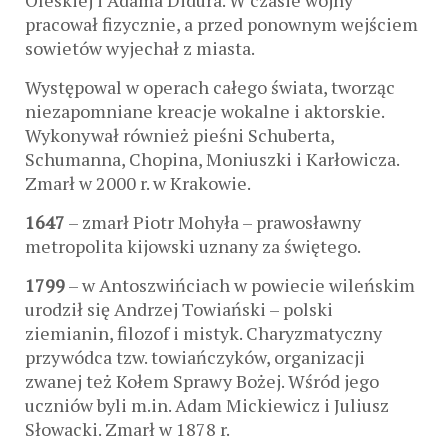
Oleskiej i Adama Didura. W czasie wojny
pracował fizycznie, a przed ponownym wejściem
sowietów wyjechał z miasta.
Występowal w operach całego świata, tworząc
niezapomniane kreacje wokalne i aktorskie.
Wykonywał również pieśni Schuberta,
Schumanna, Chopina, Moniuszki i Karłowicza.
Zmarł w 2000 r. w Krakowie.
1647
– zmarł Piotr Mohyła – prawosławny
metropolita kijowski uznany za świętego.
1799
– w Antoszwińciach w powiecie wileńskim
urodził się Andrzej Towiański – polski
ziemianin, filozof i mistyk. Charyzmatyczny
przywódca tzw. towiańczyków, organizacji
zwanej też Kołem Sprawy Bożej. Wśród jego
uczniów byli m.in. Adam Mickiewicz i Juliusz
Słowacki. Zmarł w 1878 r.