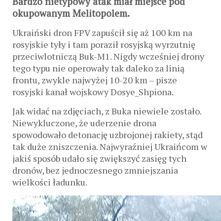
Bardzo nietypowy atak miał miejsce pod
okupowanym Melitopolem.
Ukraiński dron FPV zapuścił się aż 100 km na
rosyjskie tyły i tam poraził rosyjską wyrzutnię
przeciwlotniczą Buk-M1. Nigdy wcześniej drony
tego typu nie operowały tak daleko za linią
frontu, zwykle najwyżej 10-20 km – pisze
rosyjski kanał wojskowy Dosye_Shpiona.
Jak widać na zdjęciach, z Buka niewiele zostało.
Niewykluczone, że uderzenie drona
spowodowało detonację uzbrojonej rakiety, stąd
tak duże zniszczenia. Najwyraźniej Ukraińcom w
jakiś sposób udało się zwiększyć zasięg tych
dronów, bez jednoczesnego zmniejszania
wielkości ładunku.