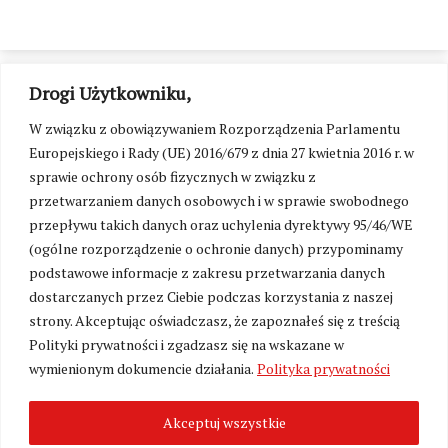
Drogi Użytkowniku,
W związku z obowiązywaniem Rozporządzenia Parlamentu
Europejskiego i Rady (UE) 2016/679 z dnia 27 kwietnia 2016 r. w
sprawie ochrony osób fizycznych w związku z
przetwarzaniem danych osobowych i w sprawie swobodnego
przepływu takich danych oraz uchylenia dyrektywy 95/46/WE
(ogólne rozporządzenie o ochronie danych) przypominamy
podstawowe informacje z zakresu przetwarzania danych
dostarczanych przez Ciebie podczas korzystania z naszej
strony. Akceptując oświadczasz, że zapoznałeś się z treścią
Polityki prywatności i zgadzasz się na wskazane w
Zmień ustawienia cookies
wymienionym dokumencie działania.
Polityka prywatności
Akceptuj wszystkie
©
Kresy24.pl
2026. Wszelkie Prawa Zastrzeżone.
O nas i Kontakt
|