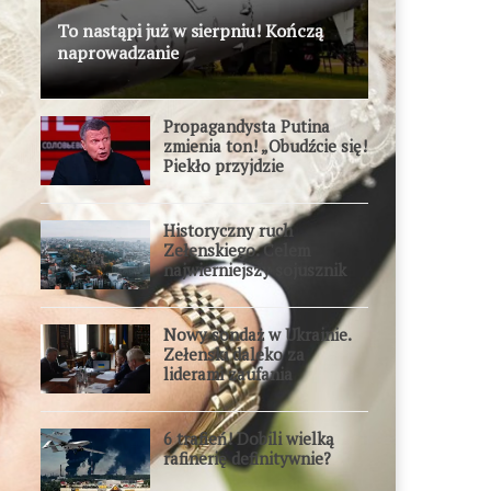
To nastąpi już w sierpniu! Kończą
naprowadzanie
Propagandysta Putina
zmienia ton! „Obudźcie się!
Piekło przyjdzie
błyskawicznie”
Historyczny ruch
Zełenskiego. Celem
najwierniejszy sojusznik
Putina w Europie
Nowy sondaż w Ukrainie.
Zełenski daleko za
liderami zaufania
6 trafień! Dobili wielką
rafinerię definitywnie?