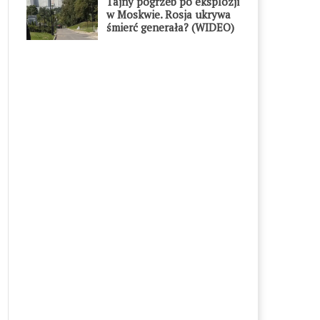
Tajny pogrzeb po eksplozji
w Moskwie. Rosja ukrywa
śmierć generała? (WIDEO)