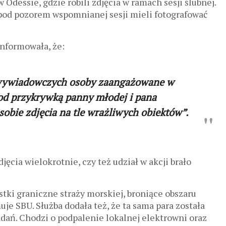
 Odessie, gdzie robili zdjęcia w ramach sesji ślubnej.
pod pozorem wspomnianej sesji mieli fotografować
nformowała, że:
 wywiadowczych osoby zaangażowane w
pod przykrywką panny młodej i pana
 sobie zdjęcia na tle wrażliwych obiektów”.
jęcia wielokrotnie, czy też udział w akcji brało
tki graniczne straży morskiej, broniące obszaru
e SBU. Służba dodała też, że ta sama para została
dań. Chodzi o podpalenie lokalnej elektrowni oraz