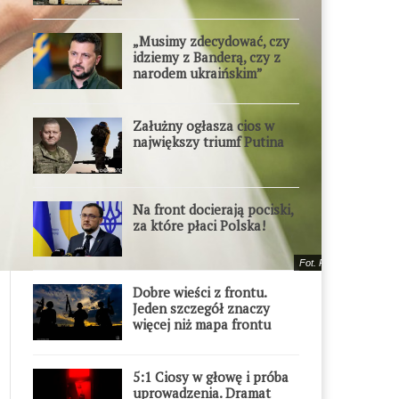
„Musimy zdecydować, czy
idziemy z Banderą, czy z
narodem ukraińskim”
Załużny ogłasza cios w
największy triumf Putina
Na front docierają pociski,
za które płaci Polska!
Fot. Pixabay.com
Dobre wieści z frontu.
Jeden szczegół znaczy
więcej niż mapa frontu
5:1 Ciosy w głowę i próba
uprowadzenia. Dramat