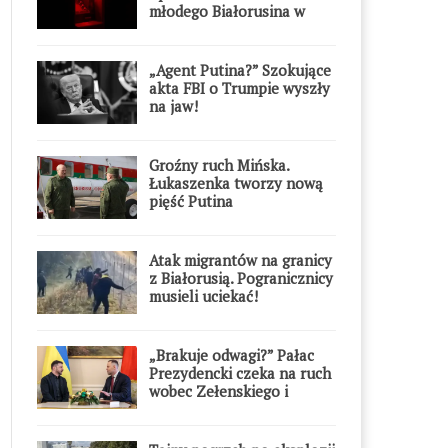
młodego Białorusina w
Warszawie
„Agent Putina?” Szokujące
akta FBI o Trumpie wyszły
na jaw!
Groźny ruch Mińska.
Łukaszenka tworzy nową
pięść Putina
Atak migrantów na granicy
z Białorusią. Pogranicznicy
musieli uciekać!
„Brakuje odwagi?” Pałac
Prezydencki czeka na ruch
wobec Zełenskiego i
Orderu Orła Białego