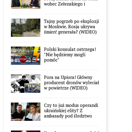
wobec Zełenskiego i
Orderu Orła Białego
Tajny pogrzeb po eksplozji
w Moskwie. Rosja ukrywa
śmierć generała? (WIDEO)
Polski konsulat ostrzega!
"Nie będziemy mogli
pomóc"
Pora na Upiora! Główny
producent dronów wyleciał
w powietrze (WIDEO)
Czy to już modus operandi
ukraińskiej elity? Z
ambasady pod śledztwo