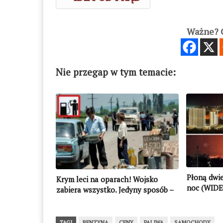
Ważne? C
Nie przegap w tym temacie:
Płoną dwi
Krym leci na oparach! Wojsko
noc (WIDE
zabiera wszystko. Jedyny sposób –
zlać z baku sąsiada
TAGI
BENZYNA
CENY
PALIWA
SAMOCHODY