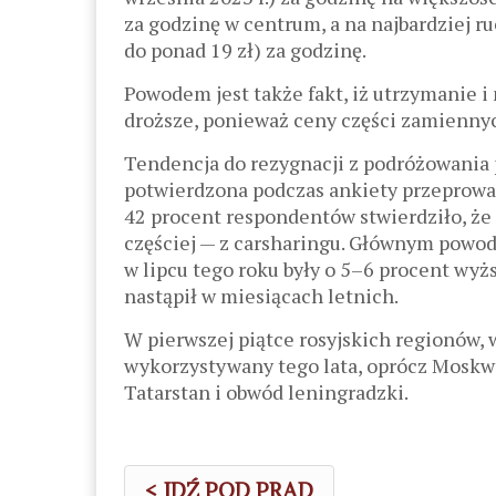
za godzinę w centrum, a na najbardziej r
do ponad 19 zł) za godzinę.
Powodem jest także fakt, iż utrzymanie 
droższe, ponieważ ceny części zamiennyc
Tendencja do rezygnacji z podróżowani
potwierdzona podczas ankiety przeprowa
42 procent respondentów stwierdziło, że
częściej — z carsharingu. Głównym powod
w lipcu tego roku były o 5–6 procent wyż
nastąpił w miesiącach letnich.
W pierwszej piątce rosyjskich regionów, 
wykorzystywany tego lata, oprócz Moskwy,
Tatarstan i obwód leningradzki.
< IDŹ POD PRĄD