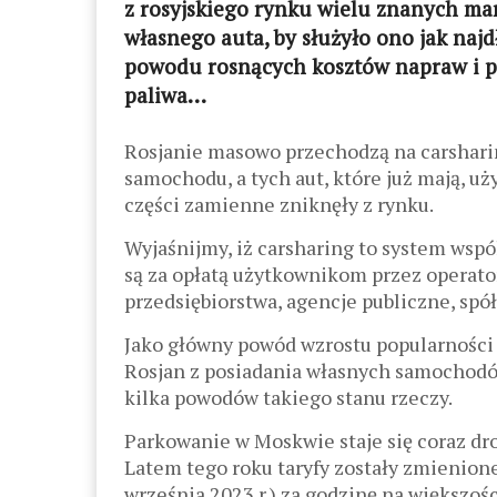
z rosyjskiego rynku wielu znanych ma
własnego auta, by służyło ono jak najdł
powodu rosnących kosztów napraw i p
paliwa…
Rosjanie masowo przechodzą na carsharin
samochodu, a tych aut, które już mają, uż
części zamienne zniknęły z rynku.
Wyjaśnijmy, iż carsharing to system ws
są za opłatą użytkownikom przez operator
przedsiębiorstwa, agencje publiczne, spół
Jako główny powód wzrostu popularności 
Rosjan z posiadania własnych samochodó
kilka powodów takiego stanu rzeczy.
Parkowanie w Moskwie staje się coraz dro
Latem tego roku taryfy zostały zmienione i
września 2023 r.) za godzinę na większości