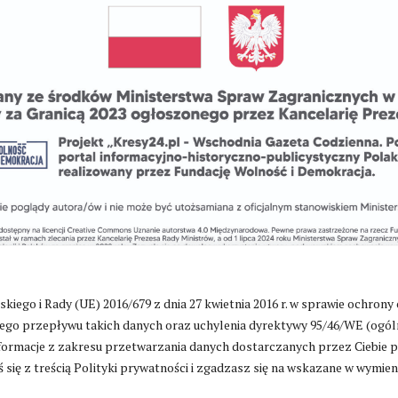
go i Rady (UE) 2016/679 z dnia 27 kwietnia 2016 r. w sprawie ochrony
go przepływu takich danych oraz uchylenia dyrektywy 95/46/WE (ogól
ormacje z zakresu przetwarzania danych dostarczanych przez Ciebie 
Zmień ustawienia cookies
 się z treścią Polityki prywatności i zgadzasz się na wskazane w wymie