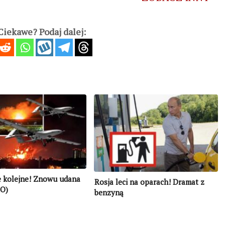
iekawe? Podaj dalej:
e kolejne! Znowu udana
Rosja leci na oparach! Dramat z
O)
benzyną