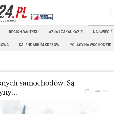
REGION BAŁTYKU
AZJA I ZAKAUKAZIE
NA ŚWIECIE
SOWA
KALENDARIUM KRESÓW
POLACY NA WSCHODZIE
asnych samochodów. Są
zyny…
01 WRZ 2023