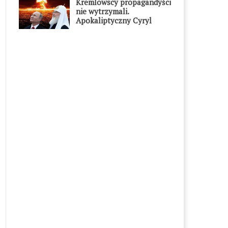
Kremlowscy propagandyści
nie wytrzymali.
Apokaliptyczny Cyryl
przesadził