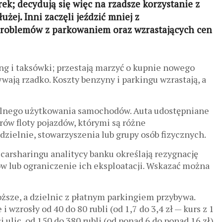
rek;
d
ecydują się więc na rzadsze korzystanie z
użej. Inni zaczęli jeździć mniej z
roblemów z parkowaniem oraz wzrastających cen
g i taksówki; przestają marzyć o kupnie nowego
ywają rzadko. Koszty benzyny i parkingu wzrastają, a
pólnego użytkowania samochodów. Auta udostępniane
ów floty pojazdów, którymi są różne
dzielnie, stowarzyszenia lub grupy osób fizycznych.
carsharingu analitycy banku określają rezygnację
w lub ograniczenie ich eksploatacji. Wskazać można
ższe, a dzielnic z płatnym parkingiem przybywa.
 wzrosły od 40 do 80 rubli (od 1,7 do 3,4 zł — kurs z 1
 ulic, od 150 do 380 rubli (od ponad 6 do ponad 16 zł)