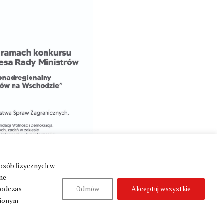
 osób fizycznych w
ne
podczas
Odmów
Akceptuj wszystkie
nionym