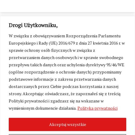
Drogi Użytkowniku,
W związku z obowiązywaniem Rozporządzenia Parlamentu
Europejskiego i Rady (UE) 2016/679 z dnia 27 kwietnia 2016 r. w
sprawie ochrony osób fizycznych w związku z
przetwarzaniem danych osobowych i w sprawie swobodnego
przepływu takich danych oraz uchylenia dyrektywy 95/46/WE
(ogólne rozporządzenie o ochronie danych) przypominamy
podstawowe informacje z zakresu przetwarzania danych
dostarczanych przez Ciebie podczas korzystania z naszej
strony. Akceptując oświadczasz, że zapoznałeś się z treścią
Polityki prywatności i zgadzasz się na wskazane w
Zmień ustawienia cookies
wymienionym dokumencie działania.
Polityka prywatności
Akceptuj wszystkie
©
Kresy24.pl
2026. Wszelkie Prawa Zastrzeżone.
O nas i Kontakt
|
Polityka prywatności