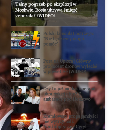
Tajny pogrzeb po eksplozji w
Moskwie. Rosja ukrywa śmierć
generała? (WIDEO)
Polski konsulat ostrzega!
"Nie będziemy mogli
pomóc"
Pora na Upiora! Główny
producent dronów wyleciał
w powietrze (WIDEO)
Czy to już modus operandi
ukraińskiej elity? Z
ambasady pod śledztwo
Kremlowscy propagandyści
nie wytrzymali.
Apokaliptyczny Cyryl