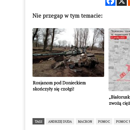
Nie przegap w tym temacie:
Rosjanom pod Donieckiem
skończyły się czołgi!
„Białorusk
zwożą cięż
Ukrainą
TAGI
ANDRZEJ DUDA
MACRON
POMOC
POMOC 