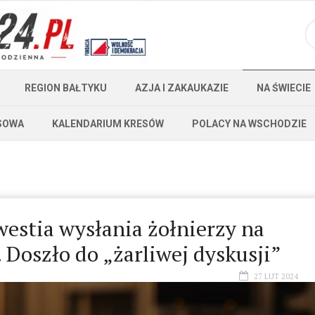
REGION BAŁTYKU
AZJA I ZAKAUKAZIE
NA ŚWIECIE
SOWA
KALENDARIUM KRESÓW
POLACY NA WSCHODZIE
estia wysłania żołnierzy na
 Doszło do „żarliwej dyskusji”
27 LUT 2024