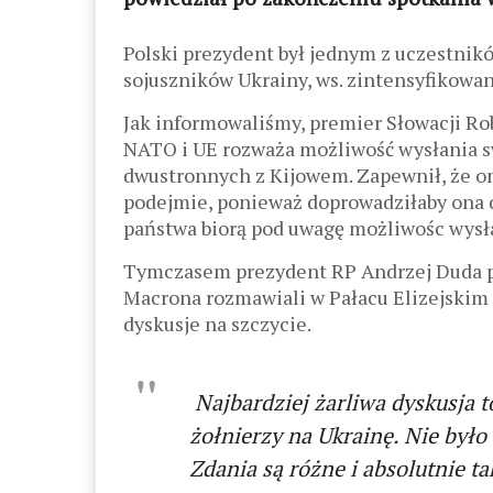
Polski prezydent był jednym z uczestni
sojuszników Ukrainy, ws. zintensyfikowa
Jak informowaliśmy, premier Słowacji Rob
NATO i UE rozważa możliwość wysłania s
dwustronnych z Kijowem. Zapewnił, że on 
podejmie, ponieważ doprowadziłaby ona do
państwa biorą pod uwagę możliwośc wysła
Tymczasem prezydent RP Andrzej Duda p
Macrona rozmawiali w Pałacu Elizejskim n
dyskusje na szczycie.
Najbardziej żarliwa dyskusja t
żołnierzy na Ukrainę. Nie było
Zdania są różne i absolutnie ta