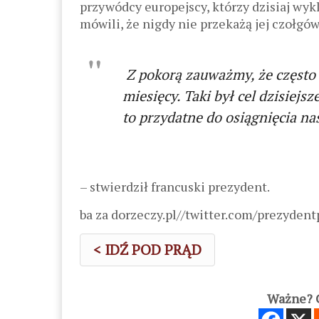
przywódcy europejscy, którzy dzisiaj wyk
mówili, że nigdy nie przekażą jej czołgów
Z pokorą zauważmy, że często 
miesięcy. Taki był cel dzisiejsz
to przydatne do osiągnięcia na
– stwierdził francuski prezydent.
ba za dorzeczy.pl//twitter.com/prezydent
< IDŹ POD PRĄD
Ważne? C