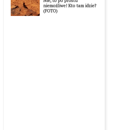
Nie, to po prostu
niemożliwe! Kto tam idzie?
(FOTO)