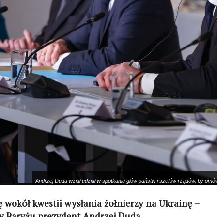
Andrzej Duda wziął udział w spotkaniu głów państw i szefów rządów, by om
ię wokół kwestii wysłania żołnierzy na Ukrainę –
w Paryżu prezydent Andrzej Duda.