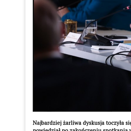
Najbardziej żarliwa dyskusja toczyła s
powiedział po zakończeniu spotkania 