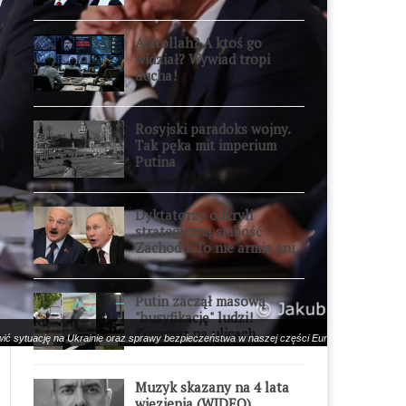
przesadził
Ajatollah? A ktoś go
widział? Wywiad tropi
ducha!
Rosyjski paradoks wojny.
Tak pęka mit imperium
Putina
Dyktatorzy odkryli
strategiczną słabość
Zachodu. To nie armia ani
gospodarka
Putin zaczął masową
"busyfikację" ludzi!
Koszmar na ulicach
ówić sytuację na Ukrainie oraz sprawy bezpieczeństwa w naszej części Europy. Fot: Jaku
Muzyk skazany na 4 lata
więzienia (WIDEO)