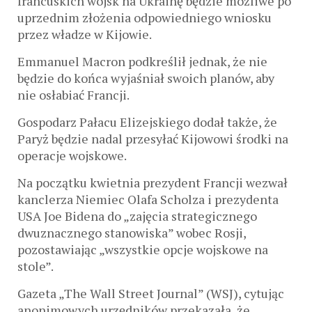
francuskich wojsk na Ukrainę będzie możliwe po
uprzednim złożenia odpowiedniego wniosku
przez władze w Kijowie.
Emmanuel Macron podkreślił jednak, że nie
będzie do końca wyjaśniał swoich planów, aby
nie osłabiać Francji.
Gospodarz Pałacu Elizejskiego dodał także, że
Paryż będzie nadal przesyłać Kijowowi środki na
operacje wojskowe.
Na początku kwietnia prezydent Francji wezwał
kanclerza Niemiec Olafa Scholza i prezydenta
USA Joe Bidena do „zajęcia strategicznego
dwuznacznego stanowiska” wobec Rosji,
pozostawiając „wszystkie opcje wojskowe na
stole”.
Gazeta „The Wall Street Journal” (WSJ), cytując
anonimowych urzędników przekazała, że