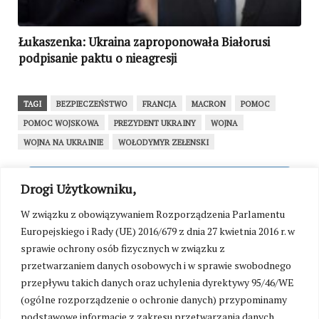
Łukaszenka: Ukraina zaproponowała Białorusi
podpisanie paktu o nieagresji
TAGI
BEZPIECZEŃSTWO
FRANCJA
MACRON
POMOC
POMOC WOJSKOWA
PREZYDENT UKRAINY
WOJNA
WOJNA NA UKRAINIE
WOŁODYMYR ZEŁENSKI
WRÓĆ NA STRONĘ GŁÓWNĄ
Drogi Użytkowniku,
W związku z obowiązywaniem Rozporządzenia Parlamentu
Europejskiego i Rady (UE) 2016/679 z dnia 27 kwietnia 2016 r. w
SEKCJA KOMENTARZY TYMCZASOWO
sprawie ochrony osób fizycznych w związku z
NIEDOSTĘPNA
przetwarzaniem danych osobowych i w sprawie swobodnego
W związku z przygotowaniami do uruchomienia
przepływu takich danych oraz uchylenia dyrektywy 95/46/WE
platformy wsparcia portalu Kresy24.pl oraz walką
z zalewem toksycznych treści, możliwość
(ogólne rozporządzenie o ochronie danych) przypominamy
komentowania została czasowo zawieszona. Już
podstawowe informacje z zakresu przetwarzania danych