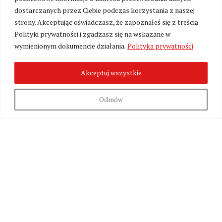
wkrótce przywrócimy sekcję komentarzy w nowej,
dostarczanych przez Ciebie podczas korzystania z naszej
kulturalnej formule – jako przestrzeń dostępną
strony. Akceptując oświadczasz, że zapoznałeś się z treścią
wyłącznie dla naszych stałych Czytelników i
Polityki prywatności i zgadzasz się na wskazane w
Patronów wspierających utrzymanie redakcji.
wymienionym dokumencie działania.
Polityka prywatności
Akceptuj wszystkie
Odmów