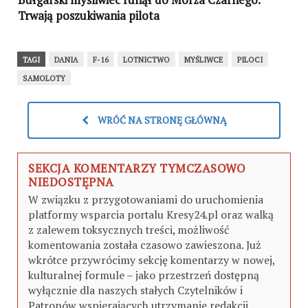
Trwają poszukiwania pilota
TAGI
DANIA
F-16
LOTNICTWO
MYŚLIWCE
PILOCI
SAMOLOTY
WRÓĆ NA STRONĘ GŁÓWNĄ
SEKCJA KOMENTARZY TYMCZASOWO
NIEDOSTĘPNA
W związku z przygotowaniami do uruchomienia
platformy wsparcia portalu Kresy24.pl oraz walką
z zalewem toksycznych treści, możliwość
komentowania została czasowo zawieszona. Już
wkrótce przywrócimy sekcję komentarzy w nowej,
kulturalnej formule – jako przestrzeń dostępną
wyłącznie dla naszych stałych Czytelników i
Patronów wspierających utrzymanie redakcji.