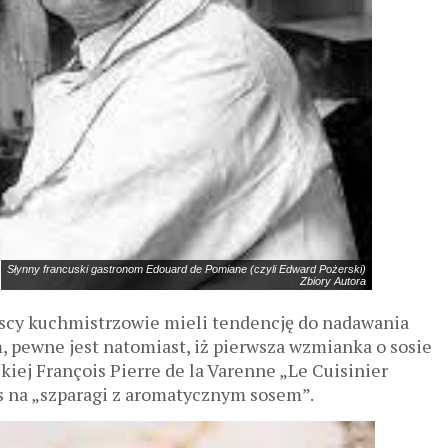
Słynny francuski gastronom Edouard de Pomiane (czyli Edward Pożerski)
Zbiory Autora
uscy kuchmistrzowie mieli tendencję do nadawania
 pewne jest natomiast, iż pierwsza wzmianka o sosie
iej François Pierre de la Varenne „Le Cuisinier
is na „szparagi z aromatycznym sosem”.