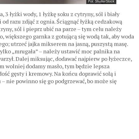
Fot. ShutterStock
 3 łyżki wody, 1 łyżkę soku z cytryny, sól i biały
i od razu zdjąć z ognia. Ściągnąć łyżką cedzakową
tryny, sól i pieprz ubić na parze – tym celu należy
, większego garnka z gotującą się wodą tak, aby woda
go; utrzeć jajka mikserem na jasną, puszystą masę.
ylko „mrugała” – należy ustawić moc palnika na
warzył. Dalej miksując, dodawać najpierw po łyżeczce,
 im wolniej dodamy masło, tym będzie lepsza
dość gęsty i kremowy. Na końcu doprawić solą i
 – nie powinno się go podgrzewać, bo może się