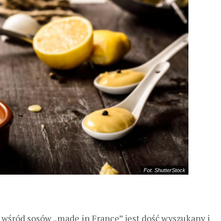
Fot. ShutterStock
wśród sosów „made in France” jest dość wyszukany i