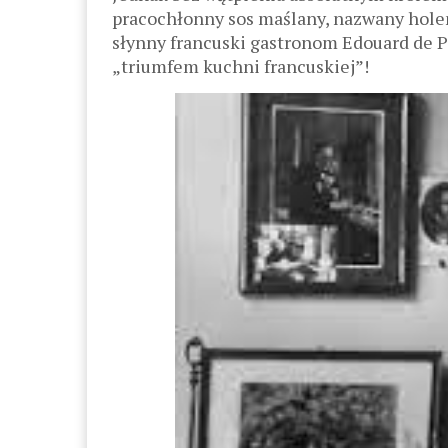
pracochłonny sos maślany, nazwany holen
słynny francuski gastronom Edouard de Po
„triumfem kuchni francuskiej”!