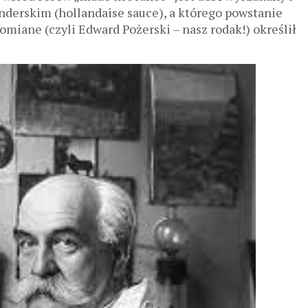
derskim (hollandaise sauce), a którego powstanie
miane (czyli Edward Pożerski – nasz rodak!) określił