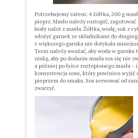
Potrzebujemy zatem: 4 żółtka, 200 g masła,
pieprz. Masło należy roztopić, zagotować 
biały nalot z masła. Żółtka, wodę, sok z cy
włożyć garnek ze składnikami do drugiego
z większego garnka nie dotykała mniejsze
Teraz należy uważać, aby woda w garnku t
niską, aby po dodaniu masła sos się nie z
a później po łyżce roztopionego masła –
konsystencja sosu, który powinien wyjść 
pieprzem do smaku. Sos serwować od razu
zwarzyć.