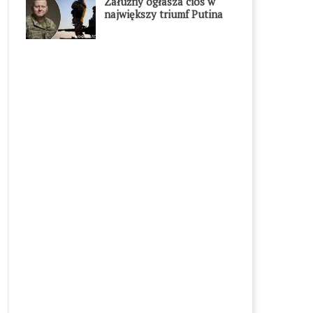
Załużny ogłasza cios w
największy triumf Putina