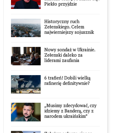
Piekło przyjdzie
błyskawicznie”
Historyczny ruch
Zełenskiego. Celem
najwierniejszy sojusznik
Putina w Europie
Nowy sondaż w Ukrainie.
Zełenski daleko za
liderami zaufania
6 trafień! Dobili wielką
rafinerię definitywnie?
„Musimy zdecydować, czy
idziemy z Banderą, czy z
narodem ukraińskim”