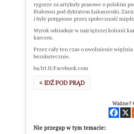
rygorze za artykuły prasowe o polskim p
Białorusi pod dyktatem Łukaszenki. Zarz
i były potępione przez społeczność międ
Wyrok odsiaduje w najcięższej kolonii ka
karceru.
Przez cały ten czas o uwolnienie więźnia
bezskutecznie.
ba/lrt.lt/Facebook.com
< IDŹ POD PRĄD
Ważne? C
Nie przegap w tym temacie: