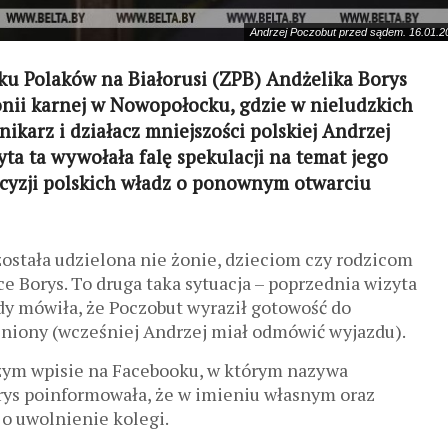
Andrzej Poczobut przed sądem. 16.01.202
ku Polaków na Białorusi (ZPB) Andżelika Borys
onii karnej w Nowopołocku, gdzie w nieludzkich
karz i działacz mniejszości polskiej Andrzej
yta ta wywołała falę spekulacji na temat jego
ecyzji polskich władz o ponownym otwarciu
została udzielona nie żonie, dzieciom czy rodzicom
e Borys. To druga taka sytuacja – poprzednia wizyta
dy mówiła, że Poczobut wyraził gotowość do
olniony (wcześniej Andrzej miał odmówić wyjazdu).
ym wpisie na Facebooku, w którym nazywa
rys poinformowała, że w imieniu własnym oraz
 o uwolnienie kolegi.