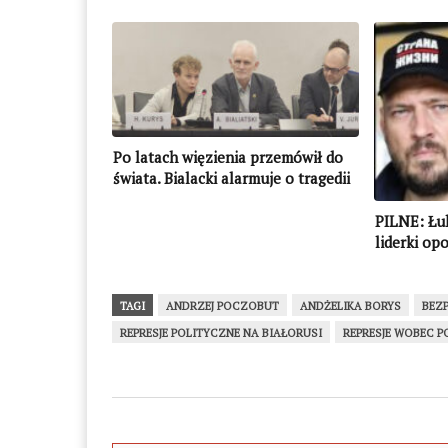
Po latach więzienia przemówił do
świata. Bialacki alarmuje o tragedii
tysięcy: „Białoruś musi pozostać w
centrum uwagi międzynarodowej”
PILNE: Łu
liderki op
TAGI
ANDRZEJ POCZOBUT
ANDŻELIKA BORYS
BEZ
REPRESJE POLITYCZNE NA BIAŁORUSI
REPRESJE WOBEC 