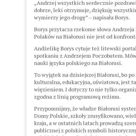
„Andrzej wszystkich serdecznie pozdrawi
dobrze, leki otrzymuje, dziękuję wszystk
wymierzy jego drogę” – napisała Borys.
Borys przytacza rzekome słowa Andrzeja 
Polaków na Białorusi nie jest od konfront
Andżelikę Borys cytuje też litewski por
spotkaniu z Andrzejem Poczobutem. Mówi
nauki języka polskiego na Białorusi.
To wyjątek na dzisiejszej Białorusi, bo p
kulturalna, edukacyjna, oświatowa, jest 
więzieniem. I dotyczy to nie tylko organiza
zgodna z linią programową reżimu.
Przypomnijmy, że władze Białorusi system
Domy Polskie, szkoły zrusyfikowano, wiel
kraju, a w ostatnich latach prowadzą sze
publicznej z polskich symboli historyczn