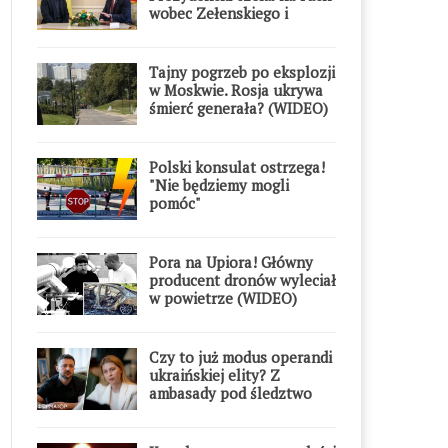
wobec Zełenskiego i
Orderu Orła Białego
Tajny pogrzeb po eksplozji
w Moskwie. Rosja ukrywa
śmierć generała? (WIDEO)
Polski konsulat ostrzega!
"Nie będziemy mogli
pomóc"
Pora na Upiora! Główny
producent dronów wyleciał
w powietrze (WIDEO)
Czy to już modus operandi
ukraińskiej elity? Z
ambasady pod śledztwo