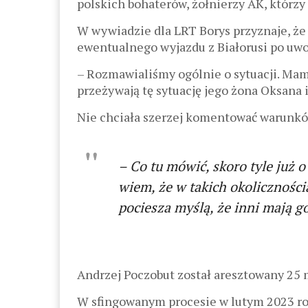
polskich bohaterów, żołnierzy AK, którzy 
W wywiadzie dla LRT Borys przyznaje, że
ewentualnego wyjazdu z Białorusi po uwo
– Rozmawialiśmy ogólnie o sytuacji. Mam 
przeżywają tę sytuację jego żona Oksana i
Nie chciała szerzej komentować warunkó
– Co tu mówić, skoro tyle już 
wiem, że w takich okoliczności
pociesza myślą, że inni mają g
Andrzej Poczobut został aresztowany 25 
W sfingowanym procesie w lutym 2023 rok