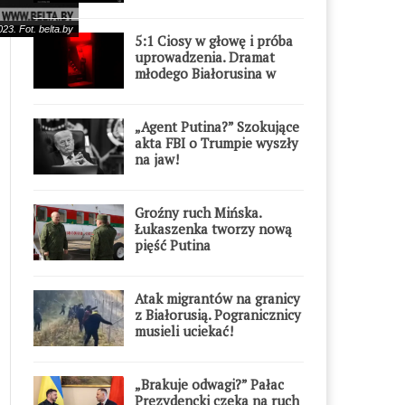
3. Fot. belta.by
5:1 Ciosy w głowę i próba
uprowadzenia. Dramat
młodego Białorusina w
Warszawie
„Agent Putina?” Szokujące
akta FBI o Trumpie wyszły
na jaw!
Groźny ruch Mińska.
Łukaszenka tworzy nową
pięść Putina
Atak migrantów na granicy
z Białorusią. Pogranicznicy
musieli uciekać!
„Brakuje odwagi?” Pałac
Prezydencki czeka na ruch