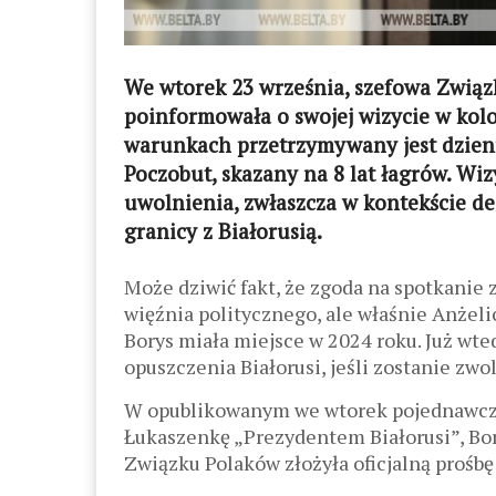
We wtorek 23 września, szefowa Związ
poinformowała o swojej wizycie w kol
warunkach przetrzymywany jest dzienni
Poczobut, skazany na 8 lat łagrów. Wiz
uwolnienia, zwłaszcza w kontekście d
granicy z Białorusią.
Może dziwić fakt, że zgoda na spotkanie 
więźnia politycznego, ale właśnie Anżelic
Borys miała miejsce w 2024 roku. Już wte
opuszczenia Białorusi, jeśli zostanie zw
W opublikowanym we wtorek pojednawcz
Łukaszenkę „Prezydentem Białorusi”, Bo
Związku Polaków złożyła oficjalną prośbę