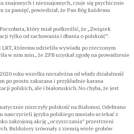
a znajomych i nieznajomych, czuje się psychicznie
im za pamięć, powiedział, że Pan Bóg każdemu
Poczobuta, który miał podkreślić, że „Związek
acji tylko od zachowania i dbania o polskość”.
tal LRT, któremu udzieliła wywiadu po rzeczonym
ła w nim min., że ZPB uzyskał zgodę na prowadzenie
o 2020 roku wszelka niezależna od władz działalność
tam po prostu zakazana i przykładnie karana
cji polskich, ale i białoruskich. No chyba, że jest
atycznie niszczyły polskość na Białorusi. Odebrano
u nauczycieli języka polskiego musiało uciekać z
roko zakrojoną akcję „oczyszczania” przestrzeni
ych. Buldożery zrównały z ziemią wiele grobów