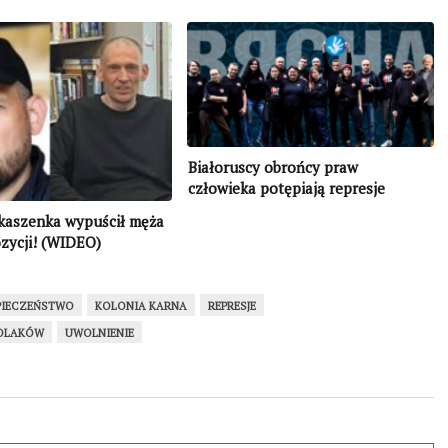
Białoruscy obrońcy praw
człowieka potępiają represje
wobec Polaków z Białorusi i
kaszenka wypuścił męża
przedstawianie Polski jako wroga
ozycji! (WIDEO)
PIECZEŃSTWO
KOLONIA KARNA
REPRESJE
POLAKÓW
UWOLNIENIE