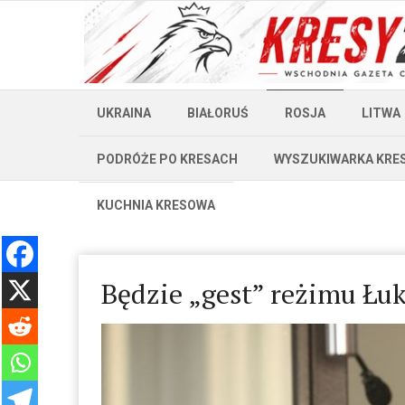
UKRAINA
BIAŁORUŚ
ROSJA
LITWA
PODRÓŻE PO KRESACH
WYSZUKIWARKA KRE
KUCHNIA KRESOWA
Będzie „gest” reżimu Łu