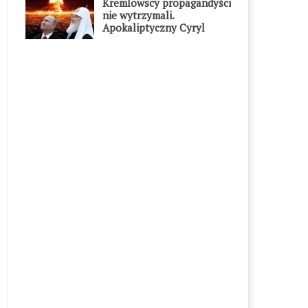
Kremlowscy propagandyści
nie wytrzymali.
Apokaliptyczny Cyryl
przesadził