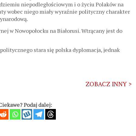
odziemiu niepodległościowym i o życiu Polaków na
uty wobec niego miały wyraźnie polityczny charakter
zynarodową.
rnej w Nowopołocku na Białorusi. Wtrącany jest do
 politycznego stara się polska dyplomacja, jednak
ZOBACZ INNY >
iekawe? Podaj dalej: