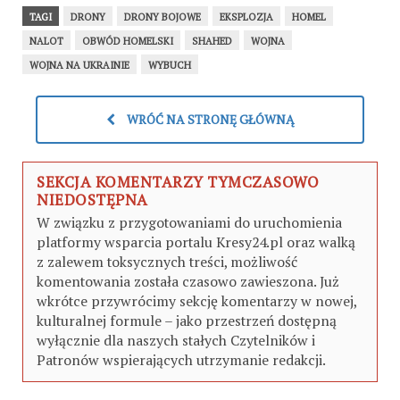
TAGI
DRONY
DRONY BOJOWE
EKSPLOZJA
HOMEL
NALOT
OBWÓD HOMELSKI
SHAHED
WOJNA
WOJNA NA UKRAINIE
WYBUCH
WRÓĆ NA STRONĘ GŁÓWNĄ
SEKCJA KOMENTARZY TYMCZASOWO
NIEDOSTĘPNA
W związku z przygotowaniami do uruchomienia
platformy wsparcia portalu Kresy24.pl oraz walką
z zalewem toksycznych treści, możliwość
komentowania została czasowo zawieszona. Już
wkrótce przywrócimy sekcję komentarzy w nowej,
kulturalnej formule – jako przestrzeń dostępną
wyłącznie dla naszych stałych Czytelników i
Patronów wspierających utrzymanie redakcji.