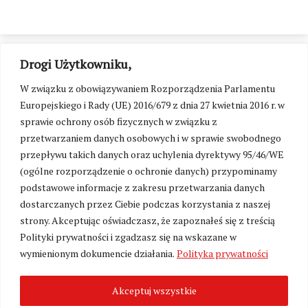
Drogi Użytkowniku,
W związku z obowiązywaniem Rozporządzenia Parlamentu
Europejskiego i Rady (UE) 2016/679 z dnia 27 kwietnia 2016 r. w
sprawie ochrony osób fizycznych w związku z
przetwarzaniem danych osobowych i w sprawie swobodnego
przepływu takich danych oraz uchylenia dyrektywy 95/46/WE
(ogólne rozporządzenie o ochronie danych) przypominamy
podstawowe informacje z zakresu przetwarzania danych
dostarczanych przez Ciebie podczas korzystania z naszej
strony. Akceptując oświadczasz, że zapoznałeś się z treścią
Polityki prywatności i zgadzasz się na wskazane w
Zmień ustawienia cookies
wymienionym dokumencie działania.
Polityka prywatności
Akceptuj wszystkie
©
Kresy24.pl
2026. Wszelkie Prawa Zastrzeżone.
O nas i Kontakt
|