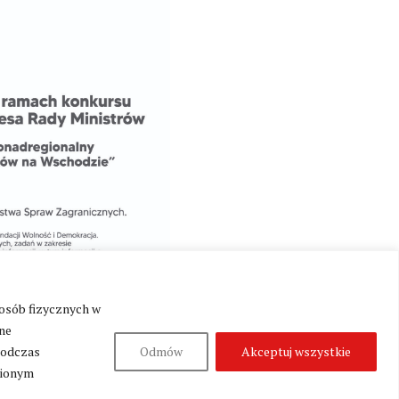
 osób fizycznych w
ne
podczas
Odmów
Akceptuj wszystkie
nionym