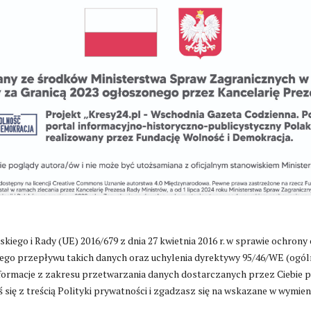
go i Rady (UE) 2016/679 z dnia 27 kwietnia 2016 r. w sprawie ochrony
go przepływu takich danych oraz uchylenia dyrektywy 95/46/WE (ogól
ormacje z zakresu przetwarzania danych dostarczanych przez Ciebie 
Zmień ustawienia cookies
 się z treścią Polityki prywatności i zgadzasz się na wskazane w wymie