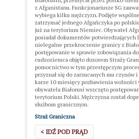
Białorusin, przemycał przez polsko-nie
z Afganistanu. Funkcjonariusze SG zauwa
wybiega kilku mężczyzn. Podjęte wspólne
zatrzymać jednego Afgańczyka po polskie
już na terytorium Niemiec. Obywatel Afg
posiadał dokumentów potwierdzających le
nielegalne przekroczenie granicy z Biał
postępowanie w sprawie zobowiązania do 
cudzoziemca objęto dozorem Straży Grani
pomocnictwo w tym przestępczym proced
przyznał się do zarzucanych mu czynów i
karze 10 miesięcy pozbawienia wolności 
obywatela Białorusi wszczęto postępowa
terytorium Polski. Mężczyzna został dop
służbom granicznym.
Straż Graniczna
< IDŹ POD PRĄD