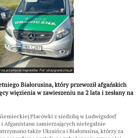
li na przemycie migrantów. Fot: strazgraniczna.pl
etniego Białorusina, który przewoził afgańskich
cy więzienia w zawieszeniu na 2 lata i zesłany na
iemieckiej Placówki z siedzibą w Ludwigsdorf
 i Afganistanu zamierzających nielegalnie
trzymano także Ukraińca i Białorusina, którzy za