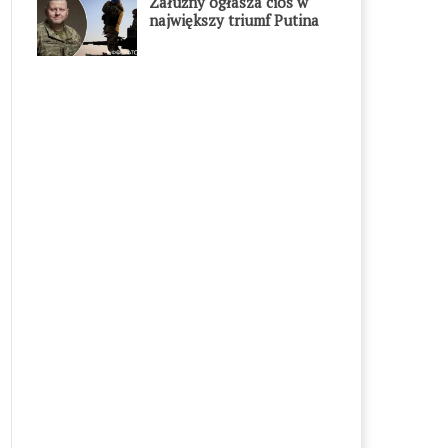
Załużny ogłasza cios w
największy triumf Putina