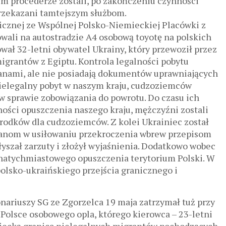
 procederze zostali, po zakończeniu czynności
przekazani tamtejszym służbom.
icznej ze Wspólnej Polsko-Niemieckiej Placówki z
wali na autostradzie A4 osobową toyotę na polskich
ował 32-letni obywatel Ukrainy, który przewoził przez
igrantów z Egiptu. Kontrola legalności pobytu
janami, ale nie posiadają dokumentów uprawniających
 nielegalny pobyt w naszym kraju, cudzoziemców
 sprawie zobowiązania do powrotu. Do czasu ich
ności opuszczenia naszego kraju, mężczyźni zostali
rodków dla cudzoziemców. Z kolei Ukrainiec został
janom w usiłowaniu przekroczenia wbrew przepisom
łyszał zarzuty i złożył wyjaśnienia. Dodatkowo wobec
 natychmiastowego opuszczenia terytorium Polski. W
lsko-ukraińskiego przejścia granicznego i
nariuszy SG ze Zgorzelca 19 maja zatrzymał tuż przy
Polsce osobowego opla, którego kierowca – 23-letni