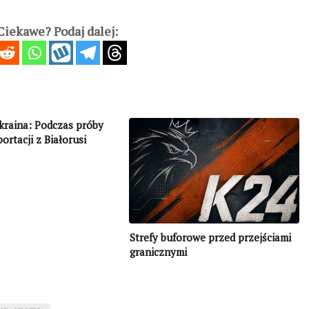
iekawe? Podaj dalej:
kraina: Podczas próby
ortacji z Białorusi
istka podarła paszport
Strefy buforowe przed przejściami
granicznymi