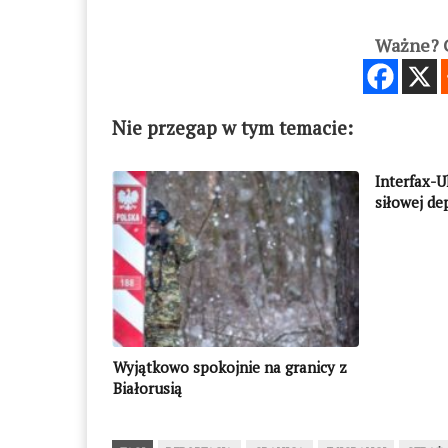
Ważne? C
Nie przegap w tym temacie:
Interfax-U
siłowej dep
opozycjon
Wyjątkowo spokojnie na granicy z
Białorusią