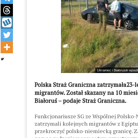
Ukrainiec i Białorusin wpad
Polska Straż Graniczna zatrzymała23-l
migrantów. Został skazany na 10 miesię
Białoruś – podaje Straż Graniczna.
Funkcjonariusze SG ze Wspólnej Polsko-N
zatrzymali kolejnych migrantów z Egiptu
przekroczyć polsko-niemiecką granicę. Za