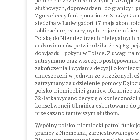
pomoc cudzoziemcom w tym przestępczym
służbowych, doprowadzeni do granicy i 
Zgorzeleccy funkcjonariusze Straży Gran
siedzibą w Ludwigsdorf 17 maja skontrolo
tablicach rejestracyjnych. Pojazdem kier
Polskę do Niemiec trzech nielegalnych m
cudzoziemców potwierdziła, że są Egipc
do wjazdu i pobytu w Polsce. Z uwagi na
zatrzymano oraz wszczęto postępowania w
zakończenia i wydania decyzji o koniecz
umieszczeni w jednym ze strzeżonych oś
zatrzymany za udzielenie pomocy Egipc
polsko-niemieckiej granicy. Ukrainiec us
32-latka wydano decyzję o konieczności
konsekwencji Ukraińca eskortowano do po
przekazano tamtejszym służbom.
Wspólny polsko-niemiecki patrol funkcjo
granicy z Niemcami, zarejestrowanego w 