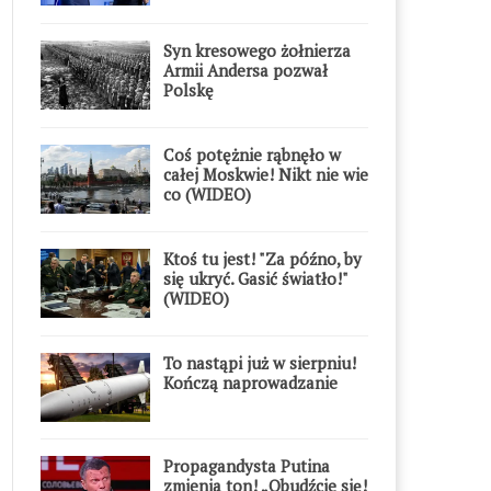
Syn kresowego żołnierza
Armii Andersa pozwał
Polskę
Coś potężnie rąbnęło w
całej Moskwie! Nikt nie wie
co (WIDEO)
Ktoś tu jest! "Za późno, by
się ukryć. Gasić światło!"
(WIDEO)
To nastąpi już w sierpniu!
Kończą naprowadzanie
Propagandysta Putina
zmienia ton! „Obudźcie się!