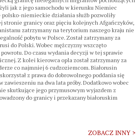
miecką granicę nielegalnych migrantów pochodzących
żyli jak z jego samochodu w kierunku Niemiec
 polsko-niemieckie działania służb pozwoliły
j stronie granicy oraz pięciu kolejnych Afgańczyków,
anistanu zatrzymany na terytorium naszego kraju nie
galność pobytu w Polsce. Został zatrzymany za
orusi do Polski. Wobec mężczyzny wszczęto
powrotu. Do czasu wydania decyzji w tej sprawie
cznej. Z kolei kierowca opla został zatrzymany za
erze co najmniej 6 cudzoziemcom. Białorusin
 skorzystał z prawa do dobrowolnego poddania się
w zawieszeniu na dwa lata próby. Dodatkowo wobec
nie skutkujące jego przymusowym wyjazdem z
rowadzony do granicy i przekazany białoruskim
ZOBACZ INNY >