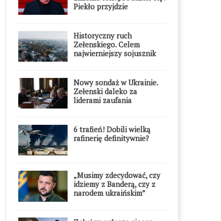
Piekło przyjdzie
błyskawicznie”
Historyczny ruch
Zełenskiego. Celem
najwierniejszy sojusznik
Putina w Europie
Nowy sondaż w Ukrainie.
Zełenski daleko za
liderami zaufania
6 trafień! Dobili wielką
rafinerię definitywnie?
„Musimy zdecydować, czy
idziemy z Banderą, czy z
narodem ukraińskim”