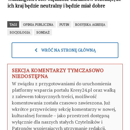
ich kraj będzie neutralny i będzie miał dobre
stosunki z NATO i Rosją
TAGI
OPINIA PUBLICZNA
PUTIN
ROSYJSKA AGRESJA
SOCJOLOGIA
SONDAŻ
WRÓĆ NA STRONĘ GŁÓWNĄ
SEKCJA KOMENTARZY TYMCZASOWO
NIEDOSTĘPNA
W związku z przygotowaniami do uruchomienia
platformy wsparcia portalu Kresy24.pl oraz walką
z zalewem toksycznych treści, możliwość
komentowania została czasowo zawieszona. Już
wkrótce przywrócimy sekcję komentarzy w nowej,
kulturalnej formule – jako przestrzeń dostępną
wyłącznie dla naszych stałych Czytelników i
Patronów wspierających utrzymanie redakcji.