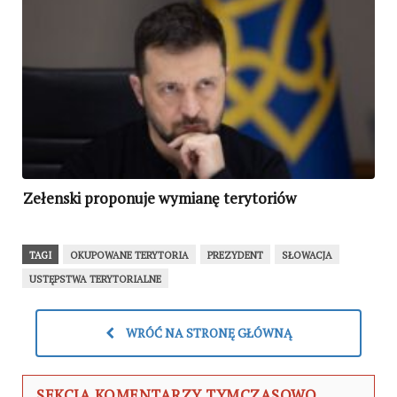
Zełenski proponuje wymianę terytoriów
TAGI
OKUPOWANE TERYTORIA
PREZYDENT
SŁOWACJA
USTĘPSTWA TERYTORIALNE
WRÓĆ NA STRONĘ GŁÓWNĄ
SEKCJA KOMENTARZY TYMCZASOWO