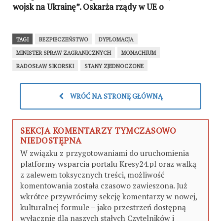
wojsk na Ukrainę”. Oskarża rządy w UE o
ograniczanie demokracji i strach przed własnymi
obywatelami
TAGI
BEZPIECZEŃSTWO
DYPLOMACJA
MINISTER SPRAW ZAGRANICZNYCH
MONACHIUM
RADOSŁAW SIKORSKI
STANY ZJEDNOCZONE
WRÓĆ NA STRONĘ GŁÓWNĄ
SEKCJA KOMENTARZY TYMCZASOWO
NIEDOSTĘPNA
W związku z przygotowaniami do uruchomienia
platformy wsparcia portalu Kresy24.pl oraz walką
z zalewem toksycznych treści, możliwość
komentowania została czasowo zawieszona. Już
wkrótce przywrócimy sekcję komentarzy w nowej,
kulturalnej formule – jako przestrzeń dostępną
wyłącznie dla naszych stałych Czytelników i