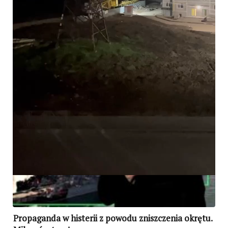
Czołg-żółw nie miał szans! Jest wideo z ataku
Propaganda w histerii z powodu zniszczenia okrętu.