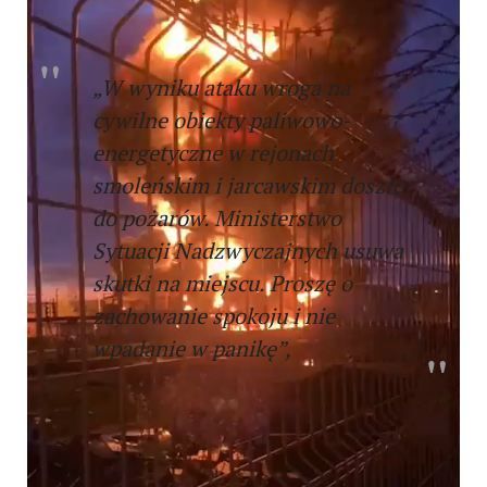
rozwoju sytuacji.
„W wyniku ataku wroga na
cywilne obiekty paliwowo-
energetyczne w rejonach
smoleńskim i jarcawskim doszło
do pożarów. Ministerstwo
Sytuacji Nadzwyczajnych usuwa
skutki na miejscu. Proszę o
zachowanie spokoju i nie
wpadanie w panikę”,
– napisał gubernator Wasyl Anochin.