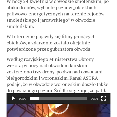
W nocy 24 kwietnia w obwodzie smoleńskim, po
ataku dronów, wybuchł pożar w „obiektach
paliwowo-energetycznych na terenie rejonów
smoleńskiego i jarcawskiego” w obwodzie
smoleńskim.
W Internecie pojawiły się filmy płonących
obiektów, a zdarzenie zostało oficjalnie
potwierdzone przez gubrnatora obwodu.
Według rosyjskiego Ministerstwa Obrony
wczoraj w nocy nad obwodem kurskim
zestrzelono trzy drony, po dwa nad obwodami
biełgorodzkim i woroneskim. Kanał ASTRA
podaje, że w obwodzie woroneskim doszło także
do poważnego pożaru. Źródło sugeruje, że paliła
się tu także rafineria lub magazyn ropy.
00:00
00:26
Odtwarzacz
Gubernator wezwał mieszkanców do zachowania
video
spokoju i obiecał dodatkowo informować o