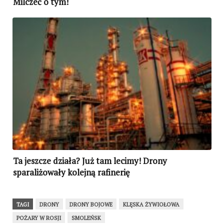
Milczeć o tym!
Ta jeszcze działa? Już tam lecimy! Drony
sparaliżowały kolejną rafinerię
TAGI
DRONY
DRONY BOJOWE
KLĘSKA ŻYWIOŁOWA
POŻARY W ROSJI
SMOLEŃSK