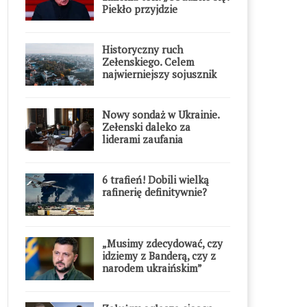
Piekło przyjdzie
błyskawicznie”
Historyczny ruch
Zełenskiego. Celem
najwierniejszy sojusznik
Putina w Europie
Nowy sondaż w Ukrainie.
Zełenski daleko za
liderami zaufania
6 trafień! Dobili wielką
rafinerię definitywnie?
„Musimy zdecydować, czy
idziemy z Banderą, czy z
narodem ukraińskim”