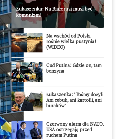
Łukaszenka: Na Białorusi musi być
komunizm!
Na wschód od Polski
rośnie wielka pustynia!
(WIDEO)
Cud Putina! Gdzie on, tam
benzyna
Łukaszenka: "Tośmy dożyli.
Ani cebuli, ani kartofli, ani
buraków"
Czerwony alarm dla NATO.
USA ostrzegają przed
ruchem Putina