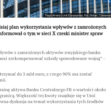
Flagi Ukrainy i Unii Europejskiej. Fot. Dusan_Cvetano
dzisiaj plan wykorzystania wpływów z zamrożonych
formował o tym w sieci X czeski minister spraw
pływów z zamrożonych aktywów rosyjskiego banku
musi zrekompensować szkody spowodowane wojną” –
rzymać do 3 mld euro, z czego 90% ma zostać
mii.
rainę aktywa Banku Centralnego FR o wartości około
ranicą. Większość tej kwoty znajduje się w Unii
tywna dyskusja na temat wykorzystania tych środków