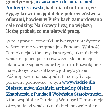
genetycznej.
Jak zaznacza dr hab. n. med.
Andrzej Ossowski
, badania utrudnia to, że
żyjący krewni mają dalekie pokrewieństwo z
ofiarami, bowiem w Puźnikach zamordowano
całe rodziny. Naukowcy liczą na większą
liczbę próbek, co ma ułatwić pracę.
W tej sprawie Pomorski Uniwersytet Medyczny
w Szczecinie współpracuje z Fundacją Wolność i
Demokracja, która uzyskała zgodę ukraińskich
władz na prace poszukiwawcze. Ekshumacje
planowane są na wiosnę tego roku. Pozwolą one
na wydobycie szczątków z jednego grobu.
Później powinna nastąpić ich identyfikacja i
ponowny pochówek – o tym
w wywiadzie dla
Biełsatu mówi ukraiński archeolog Ołeksij
Złatohorski z Fundacji Wołyńskie Starożytności
,
która wspólnie z Fundacją Wolność i Demokracja
otrzymała od władz ukraińskich pozwolenie na