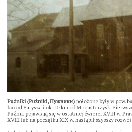
Puźniki (Pużniki, Пужники)
położone były w pow. bu
km od Barysza i ok. 10 km od Monasterzysk. Pierwsz
Puźnik pojawiają się w ostatniej ćwierci XVIII w. P
XVIII lub na początku XIX w. nastąpił szybszy rozwój