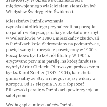
Szawłowscy. W okresie dwudziestolecia
międzywojennego właścicielem ziemskim był
Władysław Świdrygiełło-Świderski.
Mieszkańcy Puźnik wyznania
rzymskokatolickiego przynależeli na początku
do parafii w Baryszu, parafia greckokatolicka była
w Welesniowie. W 1880 r. mieszkańcy zbudowali
w Puźnikach kościół drewniany na podmurówce,
powiększony i uroczyście poświęcony w 1900 r.
Początkowo był to kościół filialny. W 1904 r.
erygowano przy nim parafię, na którą fundusze
wyłożył Artur Cielecki. Pierwszym proboszczem
był ks. Karol Zoeller (1847‒1904), katecheta
gimnazjalny ze Stryja i niegdysiejszy wikary w
Koropcu. Od 17 sierpnia 1905 r. abp Józef
Bilczewski parafię w Puźnikach powierzył ojcom
saletynom.
Według spisu mieszkańców Puźnik