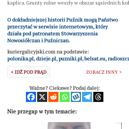
kaplica. Grunty rolne weszły w obszar sąsiednich ko
O dokładniejszej historii Puźnik mogą Państwo
przeczytać w serwisie internetowym, który
działa pod patronatem Stowarzyszenia
Nowosiółczan i Puźniczan.
kuriergalicyjski.com na podstawie:
polonika.pl
,
dzieje.pl
,
puzniki.pl
,
belsat.eu
,
radioszc
< IDŹ POD PRĄD
ZOBACZ INNY >
Ważne? Ciekawe? Podaj dalej:
Nie przegap w tym temacie: