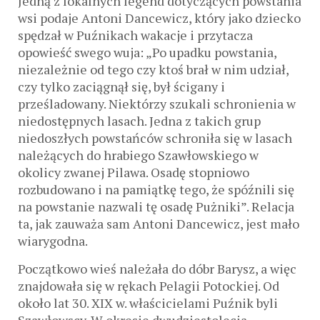
Jedną z lokalnych legend dotyczących powstania
wsi podaje Antoni Dancewicz, który jako dziecko
spędzał w Puźnikach wakacje i przytacza
opowieść swego wuja: „Po upadku powstania,
niezależnie od tego czy ktoś brał w nim udział,
czy tylko zaciągnął się, był ścigany i
prześladowany. Niektórzy szukali schronienia w
niedostępnych lasach. Jedna z takich grup
niedoszłych powstańców schroniła się w lasach
należących do hrabiego Szawłowskiego w
okolicy zwanej Pilawa. Osadę stopniowo
rozbudowano i na pamiątkę tego, że spóźnili się
na powstanie nazwali tę osadę Pużniki”. Relacja
ta, jak zauważa sam Antoni Dancewicz, jest mało
wiarygodna.
Początkowo wieś należała do dóbr Barysz, a więc
znajdowała się w rękach Pelagii Potockiej. Od
około lat 30. XIX w. właścicielami Puźnik byli