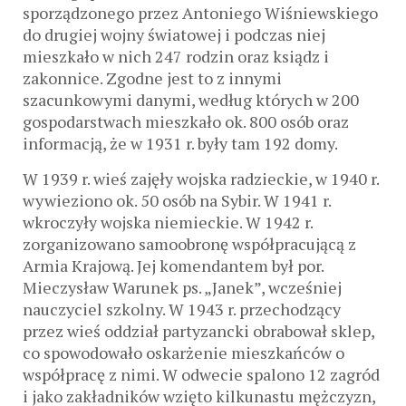
sporządzonego przez Antoniego Wiśniewskiego
do drugiej wojny światowej i podczas niej
mieszkało w nich 247 rodzin oraz ksiądz i
zakonnice. Zgodne jest to z innymi
szacunkowymi danymi, według których w 200
gospodarstwach mieszkało ok. 800 osób oraz
informacją, że w 1931 r. były tam 192 domy.
W 1939 r. wieś zajęły wojska radzieckie, w 1940 r.
wywieziono ok. 50 osób na Sybir. W 1941 r.
wkroczyły wojska niemieckie. W 1942 r.
zorganizowano samoobronę współpracującą z
Armia Krajową. Jej komendantem był por.
Mieczysław Warunek ps. „Janek”, wcześniej
nauczyciel szkolny. W 1943 r. przechodzący
przez wieś oddział partyzancki obrabował sklep,
co spowodowało oskarżenie mieszkańców o
współpracę z nimi. W odwecie spalono 12 zagród
i jako zakładników wzięto kilkunastu mężczyzn,