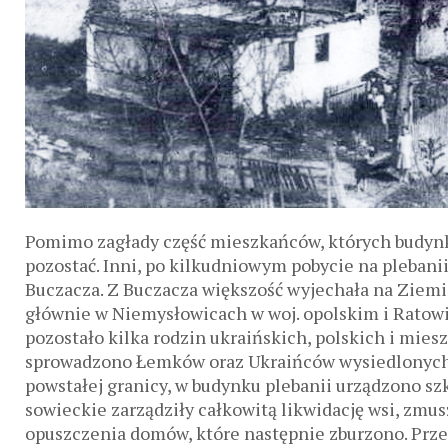
Pomimo zagłady część mieszkańców, których budynki
pozostać. Inni, po kilkudniowym pobycie na plebanii,
Buczacza. Z Buczacza większość wyjechała na Ziemie
głównie w Niemysłowicach w woj. opolskim i Ratow
pozostało kilka rodzin ukraińskich, polskich i miesz
sprowadzono Łemków oraz Ukraińców wysiedlonych
powstałej granicy, w budynku plebanii urządzono szk
sowieckie zarządziły całkowitą likwidację wsi, zm
opuszczenia domów, które następnie zburzono. Prze