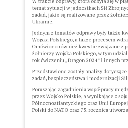
W trakcie odprawy, która odbyła się w pią
temat sytuacji w jednostkach Sił Zbrojn
zadań, jakie są realizowane przez żołnie
Ukrainie.
Jednym z tematów odprawy były także kw
Wojska Polskiego, a także procesem wdr
Omówiono również kwestie związane z p
żołnierzy Wojska Polskiego, w tym udzia
rok ćwiczeniu „Dragon 2024” i innych pr
Przedstawione zostały analizy dotyczące
zadań, bezpieczeństwa i modernizacji Si
Poruszając zagadnienia współpracy mię
przez Wojsko Polskie, a wynikające z soj
Północnoatlantyckiego oraz Unii Europejs
Polski do NATO oraz 75. rocznica utworze