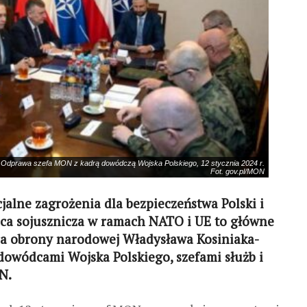
Odprawa szefa MON z kadrą dowódczą Wojska Polskiego, 12 stycznia 2024 r.
Fot. gov.pl/MON
jalne zagrożenia dla bezpieczeństwa Polski i
ca sojusznicza w ramach NATO i UE to główne
ra obrony narodowej Władysława Kosiniaka-
dowódcami Wojska Polskiego, szefami służb i
N.