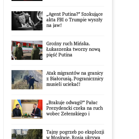
Warszawie
„Agent Putina?” Szokujące
akta FBI o Trumpie wyszły
na jaw!
Groźny ruch Mińska.
Łukaszenka tworzy nową
pięść Putina
Atak migrantów na granicy
z Białorusią. Pogranicznicy
musieli uciekać!
„Brakuje odwagi?” Pałac
Prezydencki czeka na ruch
wobec Zełenskiego i
Orderu Orła Białego
Tajny pogrzeb po eksplozji
w Moskwie. Rosja ukrywa