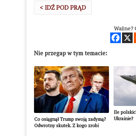
< IDŹ POD PRĄD
Ważne? C
Nie przegap w tym temacie:
Ile polski
Ukrainie?
Co osiągnął Trump swoją zadymą?
Odwrotny skutek. Z kogo zrobi
kozła ofiarnego? Z Vance’a