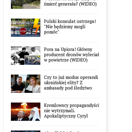
śmierć generała? (WIDEO)
Polski konsulat ostrzega!
"Nie będziemy mogli
pomóc"
Pora na Upiora! Główny
producent dronów wyleciał
w powietrze (WIDEO)
Czy to już modus operandi
ukraińskiej elity? Z
ambasady pod śledztwo
Kremlowscy propagandyści
nie wytrzymali.
Apokaliptyczny Cyryl
przesadził