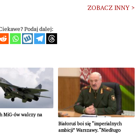
ZOBACZ INNY >
iekawe? Podaj dalej:
ch MiG-ów walczy na
Białoruś boi się “imperialnych
ambicji” Warszawy. “Niedługo
polska armia bez pomocy NATO