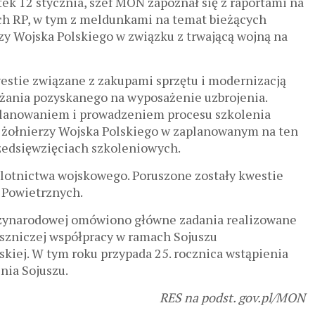
tek 12 stycznia, szef MON zapoznał się z raportami na
ych RP, w tym z meldunkami na temat bieżących
rzy Wojska Polskiego w związku z trwającą wojną na
estie związane z zakupami sprzętu i modernizacją
ażania pozyskanego na wyposażenie uzbrojenia.
lanowaniem i prowadzeniem procesu szkolenia
ł żołnierzy Wojska Polskiego w zaplanowanym na ten
zedsięwzięciach szkoleniowych.
 lotnictwa wojskowego. Poruszone zostały kwestie
ł Powietrznych.
dzynarodowej omówiono główne zadania realizowane
uszniczej współpracy w ramach Sojuszu
kiej. W tym roku przypada 25. rocznica wstąpienia
nia Sojuszu.
RES na podst. gov.pl/MON