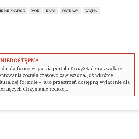
będzie mogła przeprowadzić
ofensywę przeciwko Białorusi”
INIAK-KAMYSZ
MON
NATO
ODPRAWA
WOJNA
 NIEDOSTĘPNA
a platformy wsparcia portalu Kresy24.pl oraz walką z
ntowania została czasowo zawieszona. Już wkrótce
turalnej formule – jako przestrzeń dostępną wyłącznie dla
erających utrzymanie redakcji.