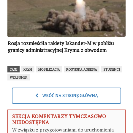
Rosja rozmieściła rakiety Iskander-M w pobliżu
granicy administracyjnej Krymu z obwodem
chersońskim
TAGI
KRYM
MOBILIZACJA
ROSYJSKA AGRESJA
STUDENCI
WERBUNEK
WRÓĆ NA STRONĘ GŁÓWNĄ
SEKCJA KOMENTARZY TYMCZASOWO
NIEDOSTĘPNA
W związku z przygotowaniami do uruchomienia