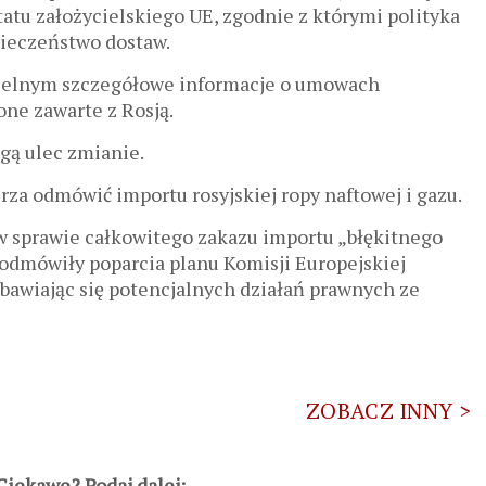
atu założycielskiego UE, zgodnie z którymi polityka
ieczeństwo dostaw.
 celnym szczegółowe informacje o umowach
one zawarte z Rosją.
gą ulec zmianie.
za odmówić importu rosyjskiej ropy naftowej i gazu.
w sprawie całkowitego zakazu importu „błękitnego
ąd odmówiły poparcia planu Komisji Europejskiej
obawiając się potencjalnych działań prawnych ze
ZOBACZ INNY >
iekawe? Podaj dalej: