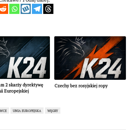
am 2 skarży dyrektywę
Czechy bez rosyjskiej ropy
i Europejskiej
WCE
UNIA EUROPEJSKA
WĘGRY