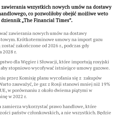
z zawierania wszystkich nowych umów na dostawy
handlowego, co pozwoliłoby obejść możliwe weto
 dziennik „The Financial Times”.
azywać zawierania nowych umów na dostawy
astowym. Krótkoterminowe umowy na import gazu
 zostać zakończone od 2026 r., podczas gdy
 2028 r.
stwo dla Węgier i Słowacji, które importują rosyjski
., aby stopniowo wycofywać istniejące umowy gazowe.
aniu przez Komisję planu wycofania się z zakupów
. Warto zauważyć, że gaz z Rosji stanowi mniej niż 19%
 UE, w porównaniu z około dwiema piątymi w
inę w 2022 r.
a zamierza wykorzystać prawo handlowe, które
zości państw członkowskich, a nie wszystkich. Będzie