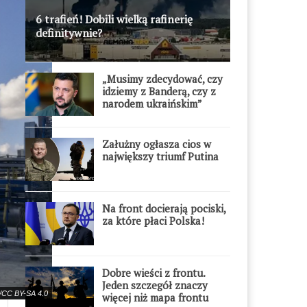
6 trafień! Dobili wielką rafinerię
definitywnie?
„Musimy zdecydować, czy
idziemy z Banderą, czy z
narodem ukraińskim”
Załużny ogłasza cios w
największy triumf Putina
Na front docierają pociski,
za które płaci Polska!
Dobre wieści z frontu.
Jeden szczegół znaczy
a/CC BY-SA 4.0
więcej niż mapa frontu