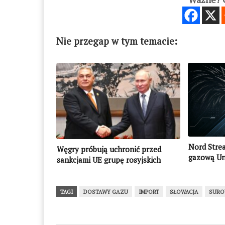
Nie przegap w tym temacie:
Nord Stre
Węgry próbują uchronić przed
gazową Uni
sankcjami UE grupę rosyjskich
oligarchów. Znamy ich nazwiska
TAGI
DOSTAWY GAZU
IMPORT
SŁOWACJA
SURO