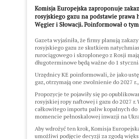
Komisja Europejska zaproponuje zaka
rosyjskiego gazu na podstawie prawa 
Węgier i Słowacji. Poinformował o tym
Gazeta wyjaśniła, że firmy planują zak
rosyjskiego gazu ze skutkiem natychmi
rurociągowego i skroplonego z Rosji mają
długoterminowe będą ważne do 1 stycznia
Urzędnicy KE poinformowali, że jako ustęp
gaz, otrzymają one zwolnienie do 2027 r
Propozycje te pojawiły się po opublikow
rosyjskiej ropy naftowej i gazu do 2027 r
całkowitego importu paliw kopalnych do
momencie pełnoskalowej inwazji na Ukra
Aby wdrożyć ten krok, Komisja Europejsk
umożliwi podjęcie decyzji za zgodą więks