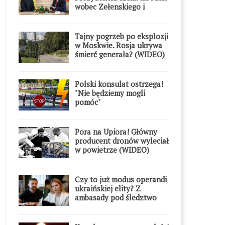
wobec Zełenskiego i
Orderu Orła Białego
Tajny pogrzeb po eksplozji
w Moskwie. Rosja ukrywa
śmierć generała? (WIDEO)
Polski konsulat ostrzega!
"Nie będziemy mogli
pomóc"
Pora na Upiora! Główny
producent dronów wyleciał
w powietrze (WIDEO)
Czy to już modus operandi
ukraińskiej elity? Z
ambasady pod śledztwo