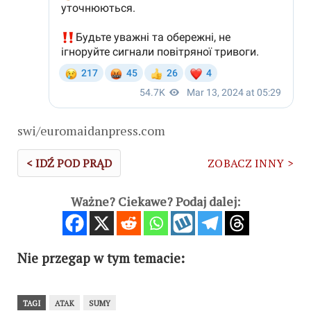
swi/euromaidanpress.com
< IDŹ POD PRĄD
ZOBACZ INNY >
Ważne? Ciekawe? Podaj dalej:
Nie przegap w tym temacie:
TAGI
ATAK
SUMY