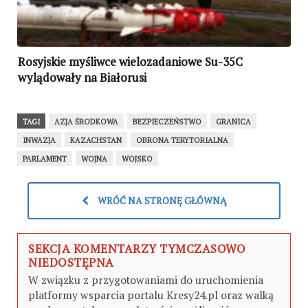
Rosyjskie myśliwce wielozadaniowe Su-35C
wylądowały na Białorusi
TAGI
AZJA ŚRODKOWA
BEZPIECZEŃSTWO
GRANICA
INWAZJA
KAZACHSTAN
OBRONA TERYTORIALNA
PARLAMENT
WOJNA
WOJSKO
WRÓĆ NA STRONĘ GŁÓWNĄ
SEKCJA KOMENTARZY TYMCZASOWO
NIEDOSTĘPNA
W związku z przygotowaniami do uruchomienia
platformy wsparcia portalu Kresy24.pl oraz walką