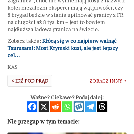
zagranicy”, choć nie wymieniają Rosji z nazwy. Z
kolei niezależni eksperci mają wątpliwości, czy
8 brygad będzie w stanie upilnować granicy z FR
na długości aż 8 tys. km – jest to bowiem
najdłuższa lądowa granica na świecie.
Zobacz także:
Kłócą się w co najpierw walnąć
Taurusami: Most Krymski kusi, ale jest lepszy
cel…
KAS
< IDŹ POD PRĄD
ZOBACZ INNY >
Ważne? Ciekawe? Podaj dalej:
Nie przegap w tym temacie: