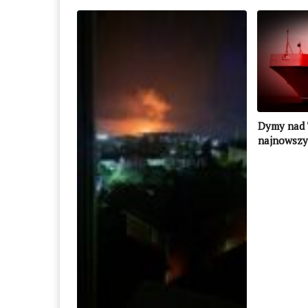
Dymy nad 
najnowszy
trafiony?