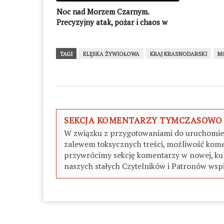
Noc nad Morzem Czarnym.
Precyzyjny atak, pożar i chaos w
rosyjskiej logistyce! (WIDEO)
TAGI
KLĘSKA ŻYWIOŁOWA
KRAJ KRASNODARSKI
M
SEKCJA KOMENTARZY TYMCZASOWO
W związku z przygotowaniami do uruchomieni
zalewem toksycznych treści, możliwość kome
przywrócimy sekcję komentarzy w nowej, kul
naszych stałych Czytelników i Patronów wspi