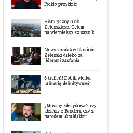
Piekło przyjdzie
błyskawicznie”
Historyczny ruch
Zełenskiego. Celem
najwierniejszy sojusznik
Putina w Europie
Nowy sondaż w Ukrainie.
Zełenski daleko za
liderami zaufania
6 trafień! Dobili wielką
rafinerię definitywnie?
„Musimy zdecydować, czy
idziemy z Banderą, czy z
narodem ukraińskim”