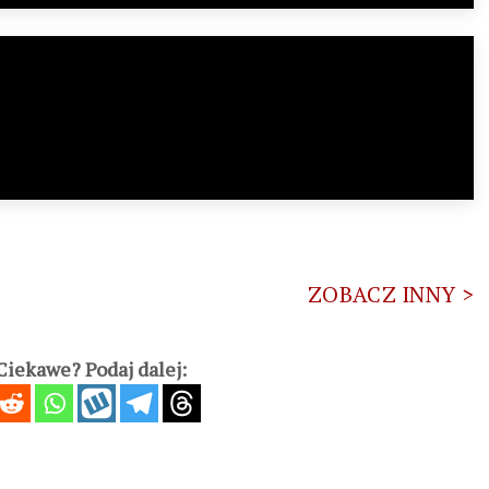
ZOBACZ INNY >
iekawe? Podaj dalej: