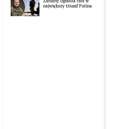
Załużny ogłasza cios w
największy triumf Putina