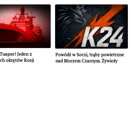
Tuapse! Jeden z
Powódź w Soczi, trąby powietrzne
ch okrętów Rosji
nad Morzem Czarnym. Żywioły
szaleją nad Rosją (WIDEO)