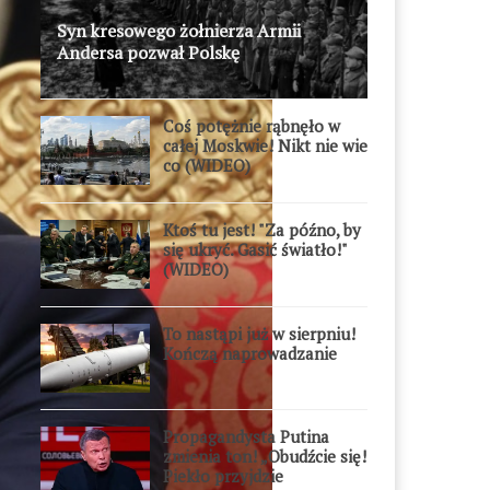
Syn kresowego żołnierza Armii
Andersa pozwał Polskę
Coś potężnie rąbnęło w
całej Moskwie! Nikt nie wie
co (WIDEO)
Ktoś tu jest! "Za późno, by
się ukryć. Gasić światło!"
(WIDEO)
To nastąpi już w sierpniu!
Kończą naprowadzanie
Propagandysta Putina
zmienia ton! „Obudźcie się!
Piekło przyjdzie