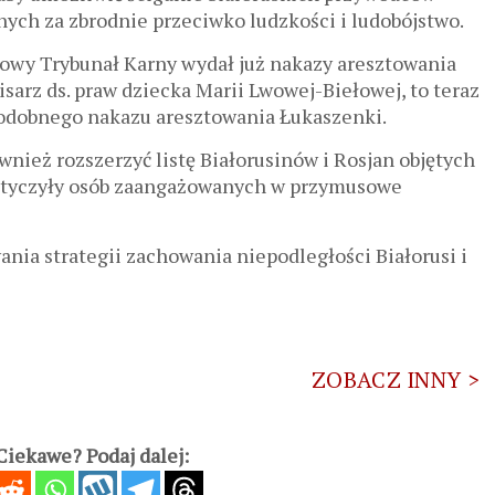
ych za zbrodnie przeciwko ludzkości i ludobójstwo.
owy Trybunał Karny wydał już nakazy aresztowania
sarz ds. praw dziecka Marii Lwowej-Biełowej, to teraz
odobnego nakazu aresztowania Łukaszenki.
nież rozszerzyć listę Białorusinów i Rosjan objętych
 dotyczyły osób zaangażowanych w przymusowe
nia strategii zachowania niepodległości Białorusi i
ZOBACZ INNY >
iekawe? Podaj dalej: