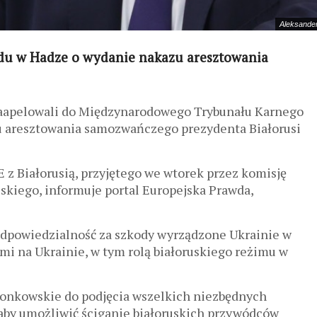
Aleksander
ądu w Hadze o wydanie nakazu aresztowania
zaapelowali do Międzynarodowego Trybunału Karnego
u aresztowania samozwańczego prezydenta Białorusi
 z Białorusią, przyjętego we wtorek przez komisję
kiego, informuje portal Europejska Prawda,
i odpowiedzialność za szkody wyrządzone Ukrainie w
mi na Ukrainie, w tym rolą białoruskiego reżimu w
łonkowskie do podjęcia wszelkich niezbędnych
by umożliwić ściganie białoruskich przywódców