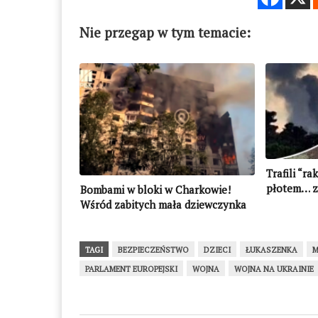
Nie przegap w tym temacie:
Trafili “ra
płotem… za
Bombami w bloki w Charkowie!
wojskową!
Wśród zabitych mała dziewczynka
(WIDEO)
TAGI
BEZPIECZEŃSTWO
DZIECI
ŁUKASZENKA
M
PARLAMENT EUROPEJSKI
WOJNA
WOJNA NA UKRAINIE