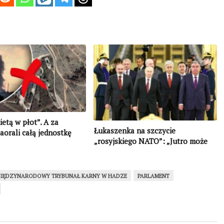
kietą w płot”. A za
Łukaszenka na szczycie
orali całą jednostkę
„rosyjskiego NATO”: „Jutro może
nas nie być”
IĘDZYNARODOWY TRYBUNAŁ KARNY W HADZE
PARLAMENT