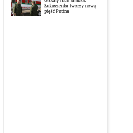
Groźny ruch Mińska.
Łukaszenka tworzy nową
pięść Putina