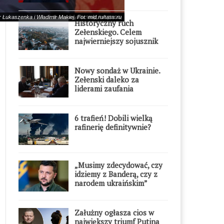
błyskawicznie”
 Łukaszenka i Władimir Makiej. Fot: mid.ru/tass.ru
Historyczny ruch
Zełenskiego. Celem
najwierniejszy sojusznik
Putina w Europie
Nowy sondaż w Ukrainie.
Zełenski daleko za
liderami zaufania
6 trafień! Dobili wielką
rafinerię definitywnie?
„Musimy zdecydować, czy
idziemy z Banderą, czy z
narodem ukraińskim”
Załużny ogłasza cios w
największy triumf Putina