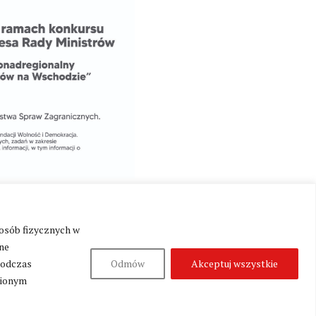
 osób fizycznych w
ne
podczas
Odmów
Akceptuj wszystkie
nionym
Produkcja:
Fundacja Wolność i Demokracja