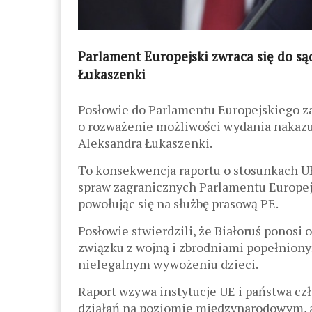
Parlament Europejski zwraca się do s
Łukaszenki
Posłowie do Parlamentu Europejskiego 
o rozważenie możliwości wydania nakaz
Aleksandra Łukaszenki.
To konsekwencja raportu o stosunkach UE
spraw zagranicznych Parlamentu Europejs
powołując się na służbę prasową PE.
Posłowie stwierdzili, że Białoruś ponos
związku z wojną i zbrodniami popełniony
nielegalnym wywożeniu dzieci.
Raport wzywa instytucje UE i państwa cz
działań na poziomie międzynarodowym, a