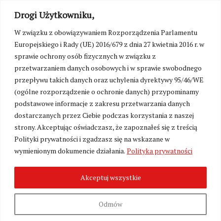
Drogi Użytkowniku,
W związku z obowiązywaniem Rozporządzenia Parlamentu
Europejskiego i Rady (UE) 2016/679 z dnia 27 kwietnia 2016 r. w
sprawie ochrony osób fizycznych w związku z
przetwarzaniem danych osobowych i w sprawie swobodnego
przepływu takich danych oraz uchylenia dyrektywy 95/46/WE
(ogólne rozporządzenie o ochronie danych) przypominamy
podstawowe informacje z zakresu przetwarzania danych
dostarczanych przez Ciebie podczas korzystania z naszej
strony. Akceptując oświadczasz, że zapoznałeś się z treścią
Polityki prywatności i zgadzasz się na wskazane w
Zmień ustawienia cookies
wymienionym dokumencie działania.
Polityka prywatności
Akceptuj wszystkie
©
Kresy24.pl
2026. Wszelkie Prawa Zastrzeżone.
O nas i Kontakt
|
Polityka prywatności
Produkcja:
Fundacja Wolność i Demokracja
Odmów