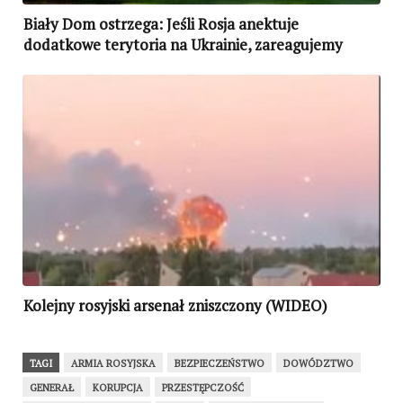
Biały Dom ostrzega: Jeśli Rosja anektuje
dodatkowe terytoria na Ukrainie, zareagujemy
szybko i stanowczo!
Kolejny rosyjski arsenał zniszczony (WIDEO)
TAGI
ARMIA ROSYJSKA
BEZPIECZEŃSTWO
DOWÓDZTWO
GENERAŁ
KORUPCJA
PRZESTĘPCZOŚĆ