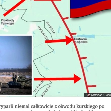
Fot: Dialog.ua / Foc
wyparli niemal całkowicie z obwodu kurskiego po