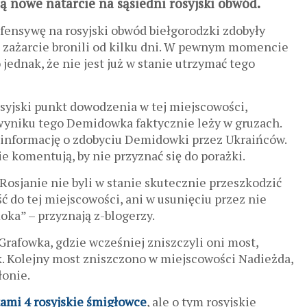
ą nowe natarcie na sąsiedni rosyjski obwód.
ofensywę na rosyjski obwód biełgorodzki zdobyły
 zażarcie bronili od kilku dni. W pewnym momencie
jednak, że nie jest już w stanie utrzymać tego
syjski punkt dowodzenia w tej miejscowości,
W wyniku tego Demidowka faktycznie leży w gruzach.
 informację o zdobyciu Demidowki przez Ukraińców.
ie komentują, by nie przyznać się do porażki.
osjanie nie byli w stanie skutecznie przeszkodzić
 do tej miejscowości, ani w usunięciu przez nie
ka” – przyznają z-blogerzy.
rafowka, gdzie wcześniej zniszczyli oni most,
. Kolejny most zniszczono w miejscowości Nadieżda,
łonie.
etami 4 rosyjskie śmigłowce
, ale o tym rosyjskie