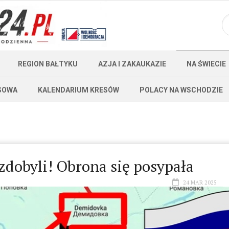
REGION BAŁTYKU
AZJA I ZAKAUKAZIE
NA ŚWIECIE
SOWA
KALENDARIUM KRESÓW
POLACY NA WSCHODZIE
e zdobyli! Obrona się posypała
24 MAR 2025