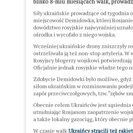
blisko 8-miu miesiącach walk, prowadz
Siły ukraińskie prowadzące od tygodnia 
miejscowość Demidowka, której Rosjanie
dowództwo rosyjskie najwyraźniej uznało 
ośrodka i wycofało z niego wojska.
Wcześniej ukraińskie drony zniszczyły ro
ostrzeliwała ją też non-stop artyleria. 
Rosyjscy blogerzy wojskowi potwierdzają
Oficjalnie jednak rosyjskie władze tego n
Zdobycie Demidowki było możliwe, gdyż R
siłom ukraińskim w rozminowaniu podejść
zapór przeciwczołgowych, tzw. “zębów smo
Obecnie celem Ukraińców jest sąsiednia G
utrudniając Rosjanom zaopatrzenie wojsk
a także lokalny gazociąg, który obecnie p
W czasie walk
Ukraińcy strącili też raki