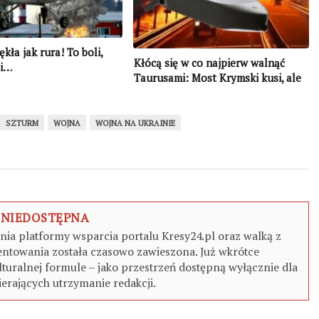
kła jak rura! To boli,
Kłócą się w co najpierw walnąć
li…
Taurusami: Most Krymski kusi, ale
jest lepszy cel…
SZTURM
WOJNA
WOJNA NA UKRAINIE
 NIEDOSTĘPNA
a platformy wsparcia portalu Kresy24.pl oraz walką z
ntowania została czasowo zawieszona. Już wkrótce
turalnej formule – jako przestrzeń dostępną wyłącznie dla
erających utrzymanie redakcji.