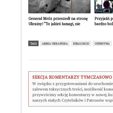
Generał Mróz przeszedł na stronę
Przyjaźń pę
Ukrainy! “To jakieś łamagi, nie
bardzo bo
wojsko”
TAGI
ARMIA UKRAIŃSKA
BIEŁGOROD
OFENSYWA
SEKCJA KOMENTARZY TYMCZASOWO
W związku z przygotowaniami do uruchomieni
zalewem toksycznych treści, możliwość kome
przywrócimy sekcję komentarzy w nowej, kul
naszych stałych Czytelników i Patronów wspi