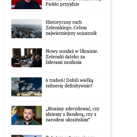
Piekło przyjdzie
błyskawicznie”
Historyczny ruch
Zełenskiego. Celem
najwierniejszy sojusznik
Putina w Europie
Nowy sondaż w Ukrainie.
Zełenski daleko za
liderami zaufania
6 trafień! Dobili wielką
rafinerię definitywnie?
„Musimy zdecydować, czy
idziemy z Banderą, czy z
narodem ukraińskim”