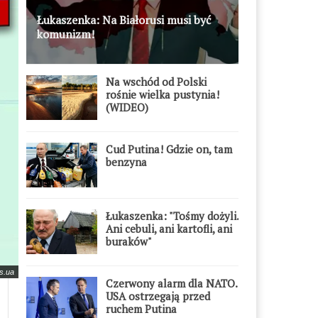
Łukaszenka: Na Białorusi musi być
komunizm!
Na wschód od Polski
rośnie wielka pustynia!
(WIDEO)
Cud Putina! Gdzie on, tam
benzyna
Łukaszenka: "Tośmy dożyli.
Ani cebuli, ani kartofli, ani
buraków"
us.ua
Czerwony alarm dla NATO.
USA ostrzegają przed
ruchem Putina