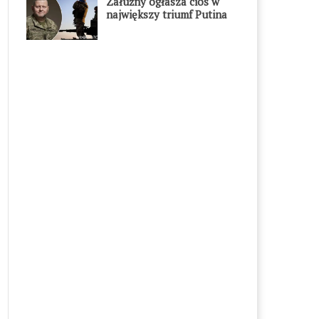
Załużny ogłasza cios w
największy triumf Putina