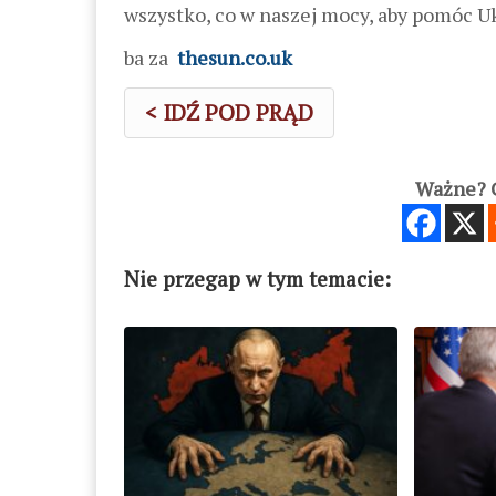
wszystko, co w naszej mocy, aby pomóc U
ba za
thesun.co.uk
< IDŹ POD PRĄD
Ważne? C
Nie przegap w tym temacie: