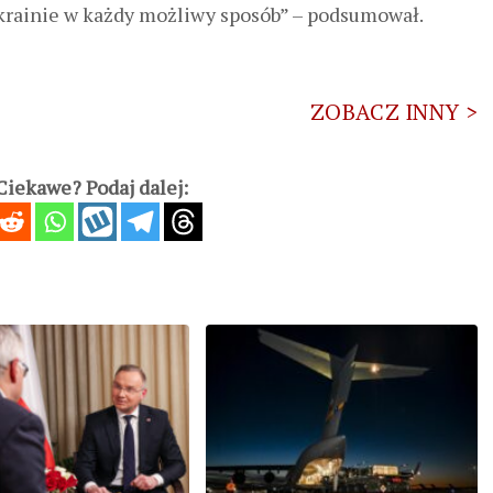
krainie w każdy możliwy sposób” – podsumował.
ZOBACZ INNY >
iekawe? Podaj dalej: