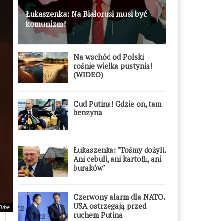
Łukaszenka: Na Białorusi musi być
komunizm!
Na wschód od Polski
rośnie wielka pustynia!
(WIDEO)
Cud Putina! Gdzie on, tam
benzyna
Łukaszenka: "Tośmy dożyli.
Ani cebuli, ani kartofli, ani
buraków"
Czerwony alarm dla NATO.
USA ostrzegają przed
Tube
ruchem Putina