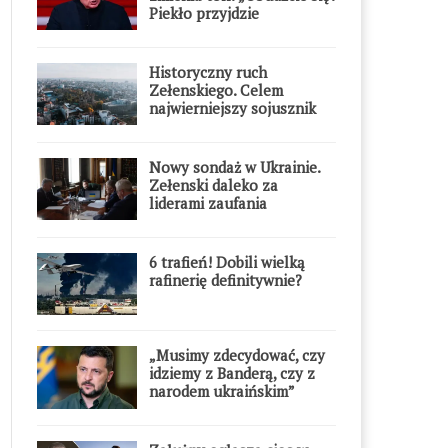
Piekło przyjdzie
błyskawicznie”
Historyczny ruch
Zełenskiego. Celem
najwierniejszy sojusznik
Putina w Europie
Nowy sondaż w Ukrainie.
Zełenski daleko za
liderami zaufania
6 trafień! Dobili wielką
rafinerię definitywnie?
„Musimy zdecydować, czy
idziemy z Banderą, czy z
narodem ukraińskim”