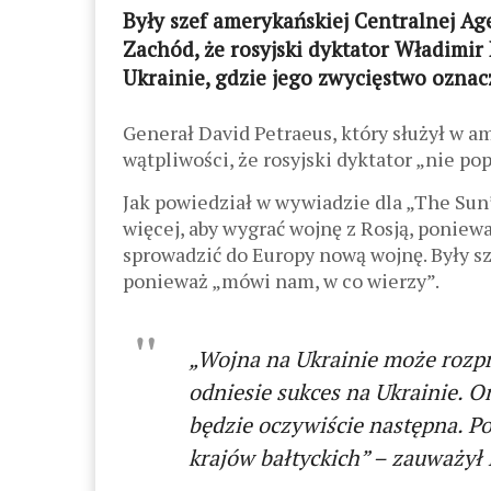
Były szef amerykańskiej Centralnej Ag
Zachód, że rosyjski dyktator Władimir
Ukrainie, gdzie jego zwycięstwo ozna
Generał David Petraeus, który służył w a
wątpliwości, że rosyjski dyktator „nie po
Jak powiedział w wywiadzie dla „The Sun
więcej, aby wygrać wojnę z Rosją, poniew
sprowadzić do Europy nową wojnę. Były sze
ponieważ „mówi nam, w co wierzy”.
„Wojna na Ukrainie może rozprze
odniesie sukces na Ukrainie. O
będzie oczywiście następna. P
krajów bałtyckich” – zauważył 