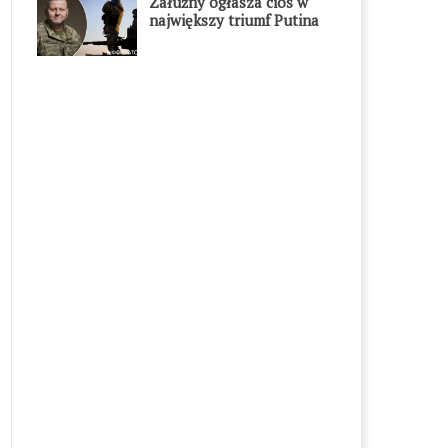
Załużny ogłasza cios w
największy triumf Putina