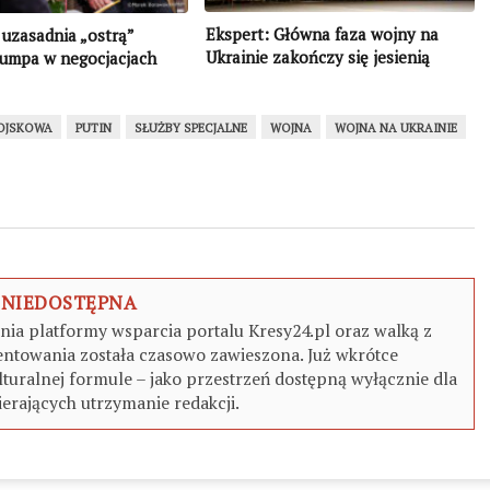
Ekspert: Główna faza wojny na
uzasadnia „ostrą”
Ukrainie zakończy się jesienią
rumpa w negocjacjach
2024 roku: Stany Zjednoczone
mają jasny plan
OJSKOWA
PUTIN
SŁUŻBY SPECJALNE
WOJNA
WOJNA NA UKRAINIE
 NIEDOSTĘPNA
a platformy wsparcia portalu Kresy24.pl oraz walką z
ntowania została czasowo zawieszona. Już wkrótce
turalnej formule – jako przestrzeń dostępną wyłącznie dla
erających utrzymanie redakcji.