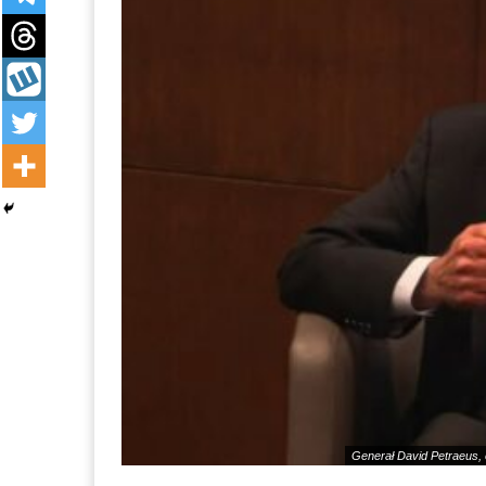
Generał David Petraeus, 