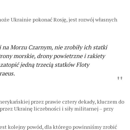
może Ukrainie pokonać Rosję, jest rozwój własnych
li na Morzu Czarnym, nie zrobiły ich statki
Drony morskie, drony powietrzne i rakiety
atopić jedną trzecią statków Floty
raeus.
amerykańskiej przez prawie cztery dekady, kluczem do
rzez Ukrainę liczebności i siły militarnej – przy
est kolejny powód, dla którego powinniśmy zrobić