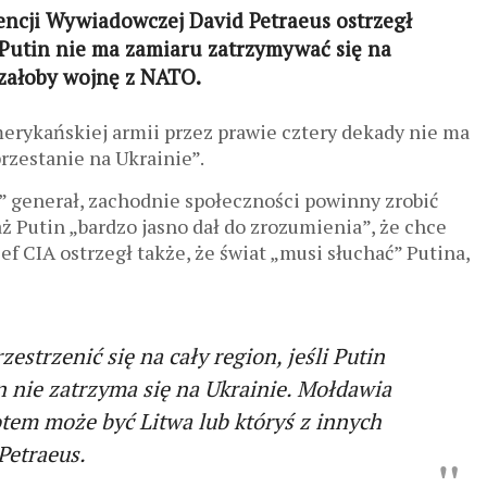
encji Wywiadowczej David Petraeus ostrzegł
 Putin nie ma zamiaru zatrzymywać się na
czałoby wojnę z NATO.
merykańskiej armii przez prawie cztery dekady nie ma
przestanie na Ukrainie”.
” generał, zachodnie społeczności powinny zrobić
aż Putin „bardzo jasno dał do zrozumienia”, że chce
f CIA ostrzegł także, że świat „musi słuchać” Putina,
strzenić się na cały region, jeśli Putin
n nie zatrzyma się na Ukrainie. Mołdawia
otem może być Litwa lub któryś z innych
Petraeus.