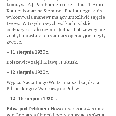
komdywa A.J. Parchomienki, ze składu 1. Armii
Konnej komarma Siemiona Budionnego, która
wykonywała manewr mający umożliwić zajęcie
Lwowa. W trzydniowych walkach polskie
oddziały zostało rozbite. Jednak bolszewicy nie
zdobyli miasta, a ich zamiary operacyjne uległy
zwłoce.
– 11 sierpnia 1920 r.
Bolszewicy zajęli Mławę i Pułtusk.
– 12 sierpnia 1920 r.
Wyjazd Naczelnego Wodza marszałka Józefa
Piłsudskiego z Warszawy do Puław.
– 12–16 sierpnia 1920 r.
Bitwa pod Dęblinem.
Nowo utworzona 4. Armia
gen. Leonarda Skierskiego, stanowiąca główną