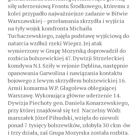
siłę uderzeniową Frontu Środkowego, któremu z
kolei przypadło najważniejsze zadanie w Bitwie
Warszawskiej – przełamania skrzydła i wyjścia
na tyły wojsk komfronta Michaiła
Tuchaczewskiego, zajęła podstawę wyjściową do
natarcia wzdłuż rzeki Wieprz. Jej atak
wymierzony w Grupę Mozyrską doprowadził do
rozbicia bolszewickiej 47. Dywizji Strzeleckiej
komdywa N.I. Sziły w rejonie Dęblina, następnie
opanowania Garwolina i nawiązania kontaktu
bojowego z lewym skrzydłem bolszewickiej 16.
Armii komarma W.P. Głagolewa oblegającej
Warszawę. Wykonująca główne uderzenie 14.
Dywizja Piechoty gen. Daniela Konarzewskiego,
przy której znajdował się też Naczelny Wódz
marszałek Józef Piłsudski, wzięła do niewoli
ponad 7 tysięcy bolszewików, zdobyła 30 ckm-ów
i trzy działa, zaś Grupa Mozyrska została rozbita.