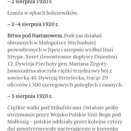
– 2 sierpnia 1920 r.
Łomża w rękach bolszewików.
– 2–4 sierpnia 1920 r.
Bitwa pod Nastasowem.
Podczas działań
obronnych w Małopolsce Wschodniej
prowadzonych w lipcu i sierpniu wzdłuż linii
Strypa–Seret (lewostronne dopływy Dniestru)
12. Dywizja Piechoty gen. Mariana Żegoty-
Januszajtisa stoczyła ciężki trzydniowy bój z
sowiecką 40. Dywizją Strzelecka, tracąc 29
oficerów i 500 szeregowych poległych i rannych.
– 3 sierpnia 1920 r.
Ciężkie walki pod Mikulińcami. Ostatnie próby
utrzymanie przez Wojsko Polskie linii Bugu pod
Małkinią – polskie oddziały przez kolejne cztery
dni powstrzymywały nacierającego w kierunku