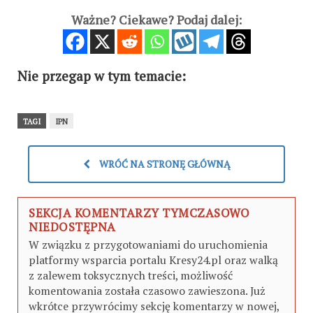
Ważne? Ciekawe? Podaj dalej:
Nie przegap w tym temacie:
TAGI
IPN
WRÓĆ NA STRONĘ GŁÓWNĄ
SEKCJA KOMENTARZY TYMCZASOWO
NIEDOSTĘPNA
W związku z przygotowaniami do uruchomienia
platformy wsparcia portalu Kresy24.pl oraz walką
z zalewem toksycznych treści, możliwość
komentowania została czasowo zawieszona. Już
wkrótce przywrócimy sekcję komentarzy w nowej,