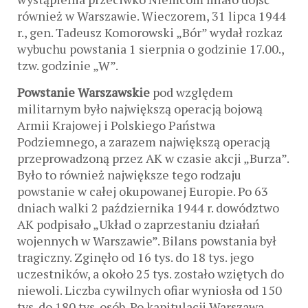
również w Warszawie. Wieczorem, 31 lipca 1944
r., gen. Tadeusz Komorowski „Bór” wydał rozkaz
wybuchu powstania 1 sierpnia o godzinie 17.00.,
tzw. godzinie „W”.
Powstanie Warszawskie
pod względem
militarnym było największą operacją bojową
Armii Krajowej i Polskiego Państwa
Podziemnego, a zarazem największą operacją
przeprowadzoną przez AK w czasie akcji „Burza”.
Było to również największe tego rodzaju
powstanie w całej okupowanej Europie. Po 63
dniach walki 2 października 1944 r. dowództwo
AK podpisało „Układ o zaprzestaniu działań
wojennych w Warszawie”. Bilans powstania był
tragiczny. Zginęło od 16 tys. do 18 tys. jego
uczestników, a około 25 tys. zostało wziętych do
niewoli. Liczba cywilnych ofiar wyniosła od 150
tys. do 180 tys. osób. Po kapitulacji Warszawa