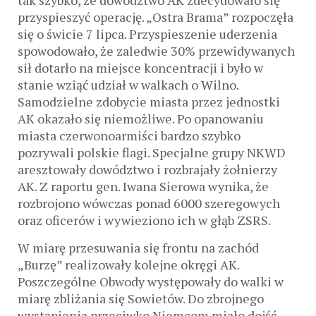
tak szybko, że dowództwo AK zdecydowało się
przyspieszyć operację. „Ostra Brama” rozpoczęła
się o świcie 7 lipca. Przyspieszenie uderzenia
spowodowało, że zaledwie 30% przewidywanych
sił dotarło na miejsce koncentracji i było w
stanie wziąć udział w walkach o Wilno.
Samodzielne zdobycie miasta przez jednostki
AK okazało się niemożliwe. Po opanowaniu
miasta czerwonoarmiści bardzo szybko
pozrywali polskie flagi. Specjalne grupy NKWD
aresztowały dowództwo i rozbrajały żołnierzy
AK. Z raportu gen. Iwana Sierowa wynika, że
rozbrojono wówczas ponad 6000 szeregowych
oraz oficerów i wywieziono ich w głąb ZSRS.
W miarę przesuwania się frontu na zachód
„Burzę” realizowały kolejne okręgi AK.
Poszczególne Obwody występowały do walki w
miarę zbliżania się Sowietów. Do zbrojnego
wystąpienia przeciwko Niemcom miało dojść