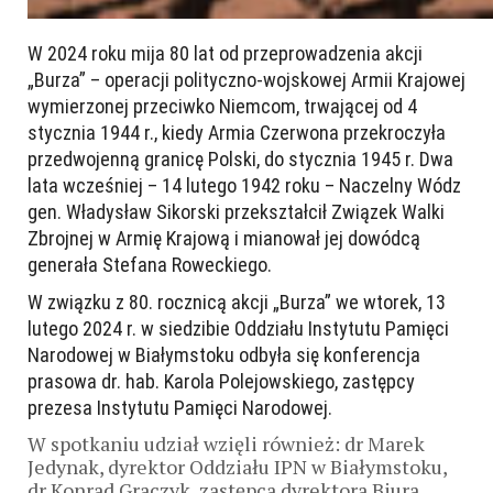
W 2024 roku mija 80 lat od przeprowadzenia akcji
„Burza” – operacji polityczno-wojskowej Armii Krajowej
wymierzonej przeciwko Niemcom, trwającej od 4
stycznia 1944 r., kiedy Armia Czerwona przekroczyła
przedwojenną granicę Polski, do stycznia 1945 r. Dwa
lata wcześniej – 14 lutego 1942 roku – Naczelny Wódz
gen. Władysław Sikorski przekształcił Związek Walki
Zbrojnej w Armię Krajową i mianował jej dowódcą
generała Stefana Roweckiego.
W związku z 80. rocznicą akcji „Burza” we wtorek, 13
lutego 2024 r. w siedzibie Oddziału Instytutu Pamięci
Narodowej w Białymstoku odbyła się konferencja
prasowa dr. hab. Karola Polejowskiego, zastępcy
prezesa Instytutu Pamięci Narodowej.
W spotkaniu udział wzięli również: dr Marek
Jedynak, dyrektor Oddziału IPN w Białymstoku,
dr Konrad Graczyk, zastępca dyrektora Biura