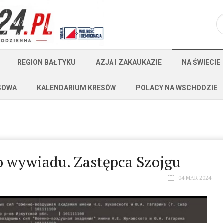
REGION BAŁTYKU
AZJA I ZAKAUKAZIE
NA ŚWIECIE
SOWA
KALENDARIUM KRESÓW
POLACY NA WSCHODZIE
o wywiadu. Zastępca Szojgu
04 MAR 2024