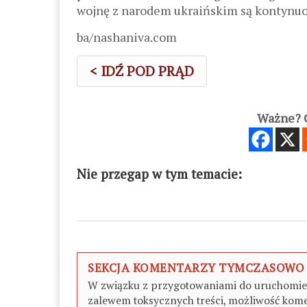
wojnę z narodem ukraińskim są kontynu
ba/nashaniva.com
< IDŹ POD PRĄD
Ważne? C
Nie przegap w tym temacie:
SEKCJA KOMENTARZY TYMCZASOWO
W związku z przygotowaniami do uruchomieni
zalewem toksycznych treści, możliwość kome