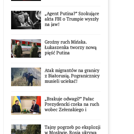
Warszawie
„Agent Putina?” Szokujące
akta FBI o Trumpie wyszły
na jaw!
Groźny ruch Mińska.
Łukaszenka tworzy nową
pięść Putina
Atak migrantów na granicy
z Białorusią. Pogranicznicy
musieli uciekać!
„Brakuje odwagi?” Pałac
Prezydencki czeka na ruch
wobec Zełenskiego i
Orderu Orła Białego
Tajny pogrzeb po eksplozji
w Moskwie. Rosja ukrywa