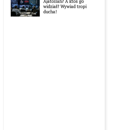
Ajatollah? A ktoś go
widział? Wywiad tropi
ducha!