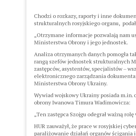
Chodzi o rozkazy, raporty i inne dokumen
strukturalnych rosyjskiego organu, poda
„Otrzymane informacje pozwalają nam ust
Ministerstwa Obrony i jego jednostek.
Analiza otrzymanych danych pomogła tak
rangą szefów jednostek strukturalnych Mi
zastępców, asystentów, specjalistów – ws
elektronicznego zarządzania dokumentam
Ministerstwa Obrony Ukrainy.
Wywiad wojskowy Ukrainy posiada m.in. o
obrony Iwanowa Timura Wadimowicza:
„Ten zastępca Szojgu odegrał ważną rolę 
HUR zauważył, że prace w rosyjskiej cybe
paraliżowanie działań organów ścigania 