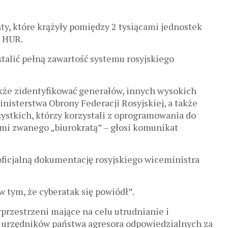
ty, które krążyły pomiędzy 2 tysiącami jednostek
ł HUR.
alić pełną zawartość systemu rosyjskiego
że zidentyfikować generałów, innych wysokich
nisterstwa Obrony Federacji Rosyjskiej, a także
zystkich, którzy korzystali z oprogramowania do
i zwanego „biurokratą” – głosi komunikat
ficjalną dokumentację rosyjskiego wiceministra
w tym, że cyberatak się powiódł”.
rprzestrzeni mające na celu utrudnianie i
i urzędników państwa agresora odpowiedzialnych za