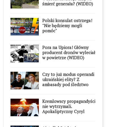
śmierć generała? (WIDEO)
Polski konsulat ostrzega!
"Nie będziemy mogli
pomóc"
Pora na Upiora! Główny
producent dronów wyleciał
w powietrze (WIDEO)
Czy to już modus operandi
ukraińskiej elity? Z
ambasady pod śledztwo
Kremlowscy propagandyści
nie wytrzymali.
Apokaliptyczny Cyryl
przesadził