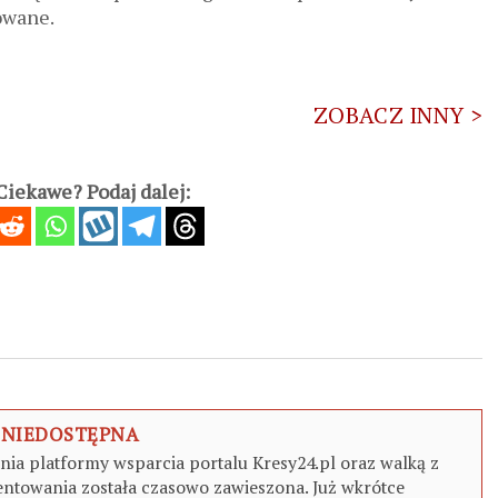
owane.
ZOBACZ INNY >
iekawe? Podaj dalej:
 NIEDOSTĘPNA
a platformy wsparcia portalu Kresy24.pl oraz walką z
ntowania została czasowo zawieszona. Już wkrótce