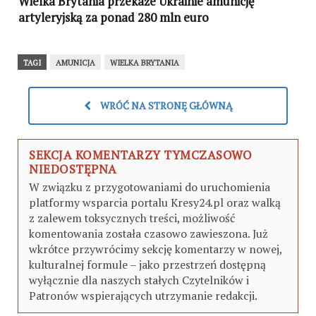
Wielka Brytania przekaże Ukrainie amunicję
artyleryjską za ponad 280 mln euro
TAGI
AMUNICJA
WIELKA BRYTANIA
WRÓĆ NA STRONĘ GŁÓWNĄ
SEKCJA KOMENTARZY TYMCZASOWO
NIEDOSTĘPNA
W związku z przygotowaniami do uruchomienia
platformy wsparcia portalu Kresy24.pl oraz walką
z zalewem toksycznych treści, możliwość
komentowania została czasowo zawieszona. Już
wkrótce przywrócimy sekcję komentarzy w nowej,
kulturalnej formule – jako przestrzeń dostępną
wyłącznie dla naszych stałych Czytelników i
Patronów wspierających utrzymanie redakcji.