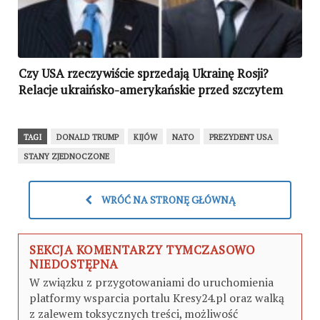
Czy USA rzeczywiście sprzedają Ukrainę Rosji?
Relacje ukraińsko-amerykańskie przed szczytem
Biden-Putin i Biden-Zełenski (ANALIZA)
TAGI
DONALD TRUMP
KIJÓW
NATO
PREZYDENT USA
STANY ZJEDNOCZONE
WRÓĆ NA STRONĘ GŁÓWNĄ
SEKCJA KOMENTARZY TYMCZASOWO
NIEDOSTĘPNA
W związku z przygotowaniami do uruchomienia
platformy wsparcia portalu Kresy24.pl oraz walką
z zalewem toksycznych treści, możliwość